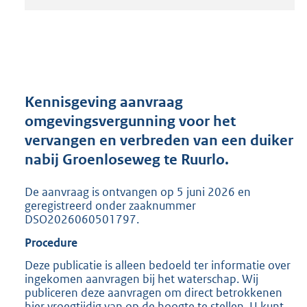
t
a
n
d
s
g
r
Kennisgeving aanvraag
o
omgevingsvergunning voor het
o
vervangen en verbreden van een duiker
t
t
nabij Groenloseweg te Ruurlo.
e
:
De aanvraag is ontvangen op 5 juni 2026 en
2
geregistreerd onder zaaknummer
0
DSO2026060501797.
5
Procedure
K
b
Deze publicatie is alleen bedoeld ter informatie over
ingekomen aanvragen bij het waterschap. Wij
publiceren deze aanvragen om direct betrokkenen
hier vroegtijdig van op de hoogte te stellen. U kunt