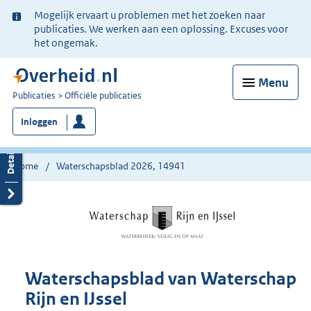
Ter
Mogelijk ervaart u problemen met het zoeken naar
informatie:
publicaties. We werken aan een oplossing. Excuses voor
het ongemak.
Menu
U
Publicaties
Officiële publicaties
bent
Inloggen
nu
hier:
Home
Waterschapsblad 2026, 14941
Waterschapsblad van Waterschap
Rijn en IJssel