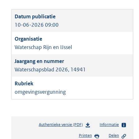
10-06-2026 09:00
Waterschap Rijn en IJssel
Waterschapsblad 2026, 14941
omgevingsvergunning
Authentieke versie (PDF)
b
Informatie
e
Printen
Delen
s