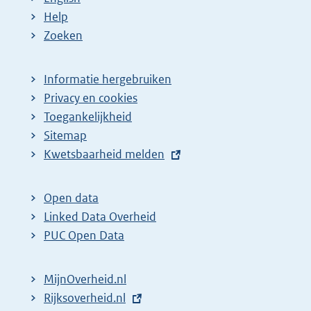
Help
Zoeken
Informatie hergebruiken
Privacy en cookies
Toegankelijkheid
Sitemap
E
Kwetsbaarheid melden
x
t
Open data
e
Linked Data Overheid
r
PUC Open Data
n
e
MijnOverheid.nl
l
E
Rijksoverheid.nl
i