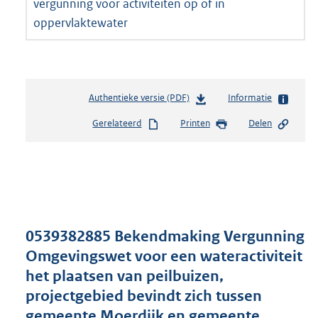
vergunning voor activiteiten op of in
oppervlaktewater
Authentieke versie (PDF)
b
Informatie
e
Gerelateerd
Printen
Delen
s
t
a
n
d
s
g
r
0539382885 Bekendmaking Vergunning
o
Omgevingswet voor een wateractiviteit
o
het plaatsen van peilbuizen,
t
t
projectgebied bevindt zich tussen
e
gemeente Moerdijk en gemeente