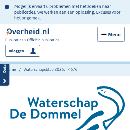
Ter
Mogelijk ervaart u problemen met het zoeken naar
informatie:
publicaties. We werken aan een oplossing. Excuses voor
het ongemak.
Menu
U
Publicaties
Officiële publicaties
bent
Inloggen
nu
hier:
Home
Waterschapsblad 2026, 14676