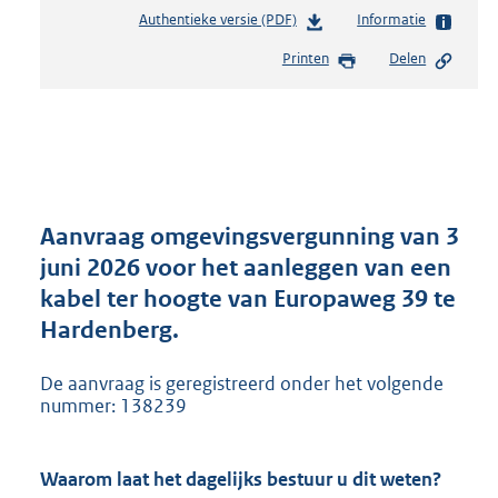
Authentieke versie (PDF)
b
Informatie
e
Printen
Delen
s
t
a
n
d
s
g
r
Aanvraag omgevingsvergunning van 3
o
juni 2026 voor het aanleggen van een
o
kabel ter hoogte van Europaweg 39 te
t
t
Hardenberg.
e
:
De aanvraag is geregistreerd onder het volgende
5
nummer: 138239
3
7
K
Waarom laat het dagelijks bestuur u dit weten?
b