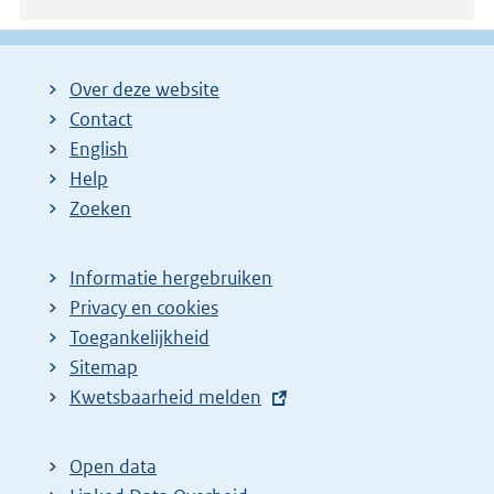
Over deze website
Contact
English
Help
Zoeken
Informatie hergebruiken
Privacy en cookies
Toegankelijkheid
Sitemap
E
Kwetsbaarheid melden
x
t
Open data
e