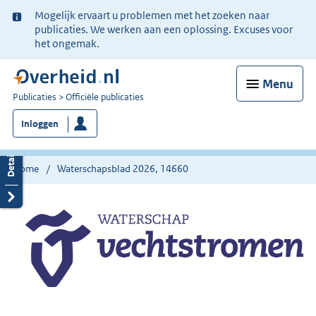
Ter
Mogelijk ervaart u problemen met het zoeken naar
informatie:
publicaties. We werken aan een oplossing. Excuses voor
het ongemak.
Menu
U
Publicaties
Officiële publicaties
bent
Inloggen
nu
hier:
Home
Waterschapsblad 2026, 14660