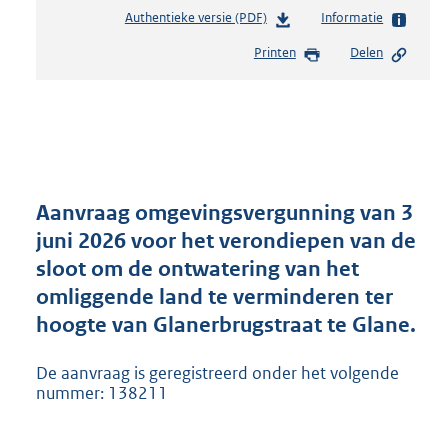
Authentieke versie (PDF)
b
Informatie
e
Printen
Delen
s
t
a
n
d
s
g
r
Aanvraag omgevingsvergunning van 3
o
juni 2026 voor het verondiepen van de
o
sloot om de ontwatering van het
t
t
omliggende land te verminderen ter
e
hoogte van Glanerbrugstraat te Glane.
:
5
De aanvraag is geregistreerd onder het volgende
3
nummer: 138211
7
K
b