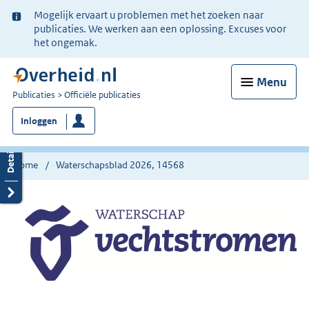
Ter
Mogelijk ervaart u problemen met het zoeken naar
informatie:
publicaties. We werken aan een oplossing. Excuses voor
het ongemak.
Menu
U
Publicaties
Officiële publicaties
bent
Inloggen
nu
hier:
Home
Waterschapsblad 2026, 14568