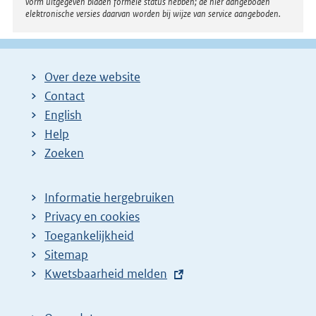
vorm uitgegeven bladen formele status hebben; de hier aangeboden
elektronische versies daarvan worden bij wijze van service aangeboden.
Over deze website
Contact
English
Help
Zoeken
Informatie hergebruiken
Privacy en cookies
Toegankelijkheid
Sitemap
E
Kwetsbaarheid melden
x
t