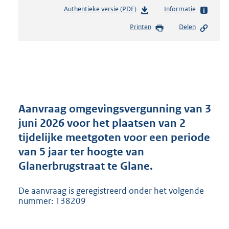
Authentieke versie (PDF)
b
Informatie
e
Printen
Delen
s
t
a
n
d
s
g
r
Aanvraag omgevingsvergunning van 3
o
juni 2026 voor het plaatsen van 2
o
tijdelijke meetgoten voor een periode
t
t
van 5 jaar ter hoogte van
e
Glanerbrugstraat te Glane.
:
5
De aanvraag is geregistreerd onder het volgende
3
nummer: 138209
7
K
b