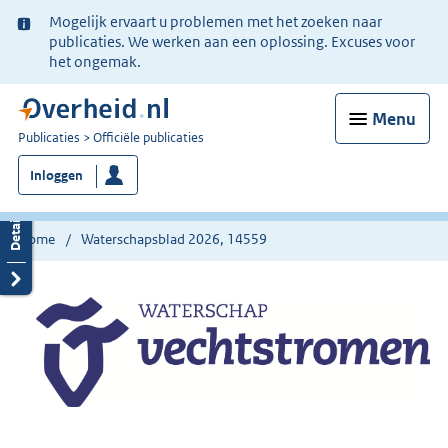
Ter
Mogelijk ervaart u problemen met het zoeken naar
informatie:
publicaties. We werken aan een oplossing. Excuses voor
het ongemak.
Menu
U
Publicaties
Officiële publicaties
bent
Inloggen
nu
hier:
Home
Waterschapsblad 2026, 14559