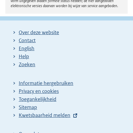
vorm uitgegeven bladen formele status hebben; de hier aangeboden
elektronische versies daarvan worden bij wijze van service aangeboden.
Over deze website
Contact
English
Help
Zoeken
Informatie hergebruiken
Privacy en cookies
Toegankelijkheid
Sitemap
E
Kwetsbaarheid melden
x
t