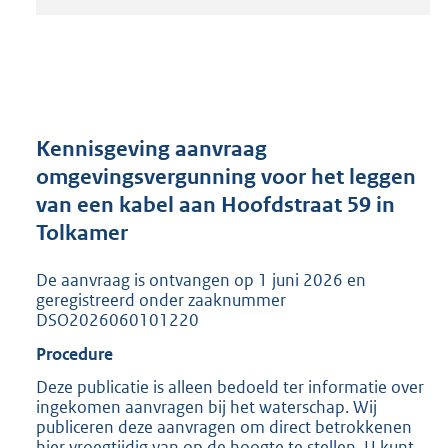
t
a
n
d
s
g
r
Kennisgeving aanvraag
o
omgevingsvergunning voor het leggen
o
van een kabel aan Hoofdstraat 59 in
t
t
Tolkamer
e
:
De aanvraag is ontvangen op 1 juni 2026 en
2
geregistreerd onder zaaknummer
0
DSO2026060101220
5
Procedure
K
b
Deze publicatie is alleen bedoeld ter informatie over
ingekomen aanvragen bij het waterschap. Wij
publiceren deze aanvragen om direct betrokkenen
hier vroegtijdig van op de hoogte te stellen. U kunt