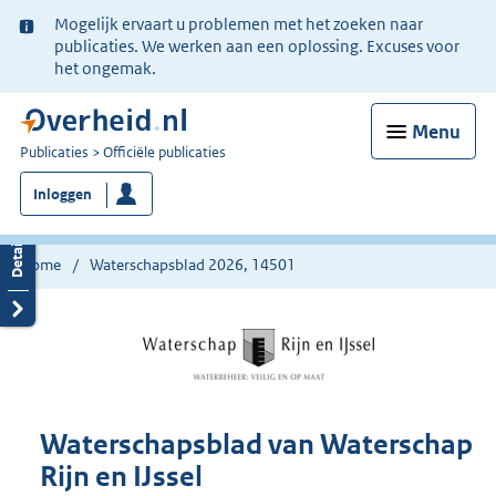
Ter
Mogelijk ervaart u problemen met het zoeken naar
informatie:
publicaties. We werken aan een oplossing. Excuses voor
het ongemak.
Menu
U
Publicaties
Officiële publicaties
bent
Inloggen
nu
hier:
Home
Waterschapsblad 2026, 14501
Waterschapsblad van Waterschap
Rijn en IJssel