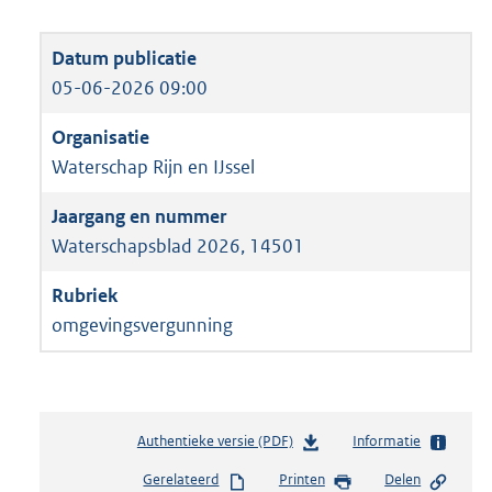
05-06-2026 09:00
Waterschap Rijn en IJssel
Waterschapsblad 2026, 14501
omgevingsvergunning
Authentieke versie (PDF)
b
Informatie
e
Gerelateerd
Printen
Delen
s