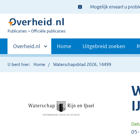
Ter
Mogelijk ervaart u prob
informatie:
U
Publicaties
Officiële publicaties
bent
Primaire
nu
Andere
Overheid.nl
Home
Uitgebreid zoeken
M
hier:
sites
navigatie
binnen
U bent hier:
Home
Waterschapsblad 2026, 14499
W
I
Dat
05-