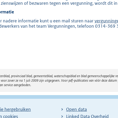
 zienswijzen of bezwaren tegen een vergunning, wordt dit in
e
ormatie
:
2
r nadere informatie kunt u een mail sturen naar
vergunning
ewerkers van het team Vergunningen, telefoon 0314-369 
0
5
K
b
atenblad, provinciaal blad, gemeenteblad, waterschapsblad en blad gemeenschappelijke 
 zover ze na 1 juli 2009 zijn uitgegeven. Voor pdf-publicaties van vóór deze datum g
van service aangeboden.
ie hergebruiken
Open data
en cookies
Linked Data Overheid