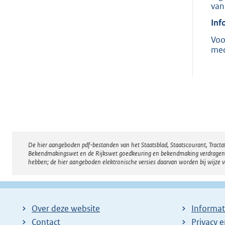
van
Inf
Voo
med
De hier aangeboden pdf-bestanden van het Staatsblad, Staatscourant, Tract
Disclaimer
Bekendmakingswet en de Rijkswet goedkeuring en bekendmaking verdragen voor
hebben; de hier aangeboden elektronische versies daarvan worden bij wijze 
Over deze website
Informat
Contact
Privacy 