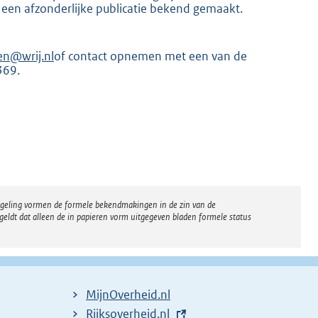
 een afzonderlijke publicatie bekend gemaakt.
en@wrij.nl
of contact opnemen met een van de
369.
regeling vormen de formele bekendmakingen in de zin van de
eldt dat alleen de in papieren vorm uitgegeven bladen formele status
MijnOverheid.nl
E
Rijksoverheid.nl