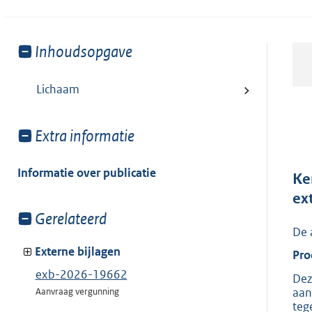
Toon
Inhoudsopgave
meer
van:
Lichaam
Toon
Extra informatie
meer
van:
Informatie over publicatie
Ke
ex
Toon
Gerelateerd
De 
meer
van:
Externe bijlagen
Pro
exb-2026-19662
Dez
aan
Aanvraag vergunning
teg