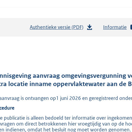
Authentieke versie (PDF)
b
Informatie
e
s
t
a
n
d
nnisgeving aanvraag omgevingsvergunning vo
s
tra locatie inname oppervlaktewater aan de 
g
aanvraag is ontvangen op1 juni 2026 en geregistreerd 
r
o
cedure
o
e publicatie is alleen bedoeld ter informatie over ingekome
t
vragen om direct betrokkenen hier vroegtijdig van op de hoo
en indienen, omdat het besluit nog moet worden genomen. Zo
t