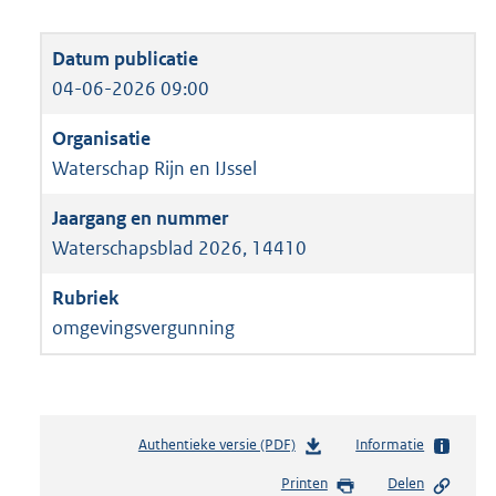
04-06-2026 09:00
Waterschap Rijn en IJssel
Waterschapsblad 2026, 14410
omgevingsvergunning
Authentieke versie (PDF)
b
Informatie
e
Printen
Delen
s