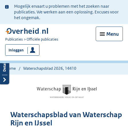
Ter
Mogelijk ervaart u problemen met het zoeken naar
informatie:
publicaties. We werken aan een oplossing. Excuses voor
het ongemak.
Menu
U
Publicaties
Officiële publicaties
bent
Inloggen
nu
hier:
Home
Waterschapsblad 2026, 14410
Waterschapsblad van Waterschap
Rijn en IJssel