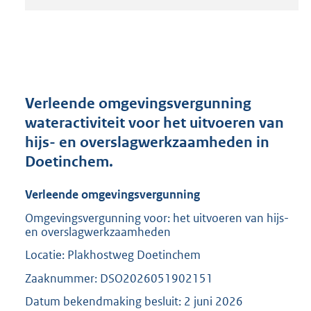
t
a
n
d
s
g
r
Verleende omgevingsvergunning
o
wateractiviteit voor het uitvoeren van
o
hijs- en overslagwerkzaamheden in
t
t
Doetinchem.
e
:
Verleende omgevingsvergunning
2
0
Omgevingsvergunning voor: het uitvoeren van hijs-
en overslagwerkzaamheden
9
K
Locatie: Plakhostweg Doetinchem
b
Zaaknummer: DSO2026051902151
Datum bekendmaking besluit: 2 juni 2026