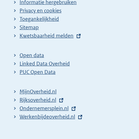
Informatie hergebruiken
Privacy en cookies
Toegankelijkheid
Sitemap
E
Kwetsbaarheid melden
x
t
Open data
e
Linked Data Overheid
r
PUC Open Data
n
e
MijnOverheid.nl
l
E
Rijksoverheid.nl
i
x
E
Ondernemersplein.nl
n
t
x
E
Werkenbijdeoverheid.nl
k
e
t
x
:
r
e
t