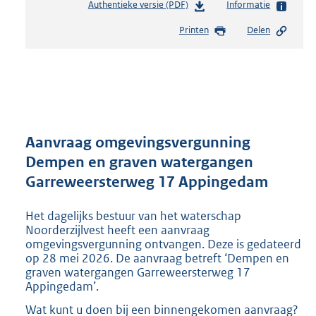
Authentieke versie (PDF)
b
Informatie
e
Printen
Delen
s
t
a
n
d
s
g
r
Aanvraag omgevingsvergunning
o
Dempen en graven watergangen
o
Garreweersterweg 17 Appingedam
t
t
e
Het dagelijks bestuur van het waterschap
:
Noorderzijlvest heeft een aanvraag
2
omgevingsvergunning ontvangen. Deze is gedateerd
op 28 mei 2026. De aanvraag betreft ‘Dempen en
9
graven watergangen Garreweersterweg 17
8
Appingedam’.
K
b
Wat kunt u doen bij een binnengekomen aanvraag?