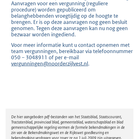
Aanvragen voor een vergunning (reguliere
procedure) worden gepubliceerd om
belanghebbenden vroegtijdig op de hoogte te
brengen. Er is op deze aanvragen nog geen besluit
genomen. Tegen deze aanvragen kan nu nog geen
bezwaar worden ingediend.
Voor meer informatie kunt u contact opnemen met
team vergunningen, bereikbaar via telefoonnummer
050 – 3048911 of per e-mail
vergunningen@noorderzijlvest.nl
.
Disclaimer
De hier aangeboden pdf-bestanden van het Staatsblad, Staatscourant,
Tractatenblad, provinciaal blad, gemeenteblad, waterschapsblad en blad
gemeenschappelijke regeling vormen de formele bekendmakingen in de
zin van de Bekendmakingswet en de Rijkswet goedkeuring en
bekendmaking verdragen voor zover ze na 1 juli 2009 zijn uitgegeven.