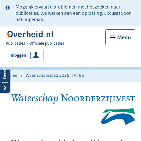
Ter
Mogelijk ervaart u problemen met het zoeken naar
informatie:
publicaties. We werken aan een oplossing. Excuses voor
het ongemak.
Menu
U
Publicaties
Officiële publicaties
bent
Inloggen
nu
hier:
Home
Waterschapsblad 2026, 14186