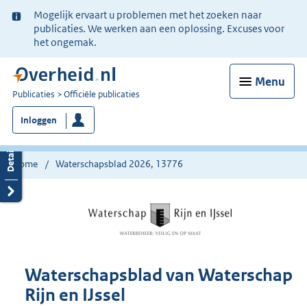
Ter
Mogelijk ervaart u problemen met het zoeken naar
informatie:
publicaties. We werken aan een oplossing. Excuses voor
het ongemak.
Menu
U
Publicaties
Officiële publicaties
bent
Inloggen
nu
hier:
Home
Waterschapsblad 2026, 13776
Waterschapsblad van Waterschap
Rijn en IJssel