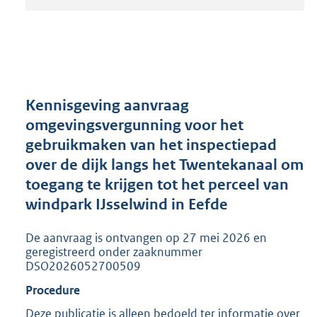
t
a
n
d
s
g
r
Kennisgeving aanvraag
o
omgevingsvergunning voor het
o
gebruikmaken van het inspectiepad
t
t
over de dijk langs het Twentekanaal om
e
toegang te krijgen tot het perceel van
:
windpark IJsselwind in Eefde
2
0
5
De aanvraag is ontvangen op 27 mei 2026 en
K
geregistreerd onder zaaknummer
b
DSO2026052700509
Procedure
Deze publicatie is alleen bedoeld ter informatie over