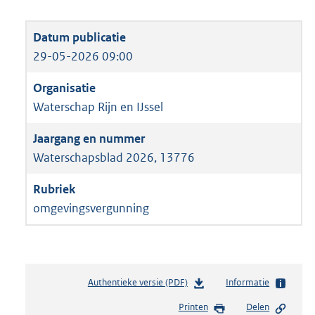
29-05-2026 09:00
Waterschap Rijn en IJssel
Waterschapsblad 2026, 13776
omgevingsvergunning
Authentieke versie (PDF)
b
Informatie
e
Printen
Delen
s