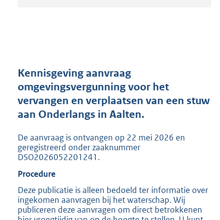
t
a
n
d
s
g
r
Kennisgeving aanvraag
o
omgevingsvergunning voor het
o
vervangen en verplaatsen van een stuw
t
t
aan Onderlangs in Aalten.
e
:
De aanvraag is ontvangen op 22 mei 2026 en
2
geregistreerd onder zaaknummer
0
DSO2026052201241.
5
Procedure
K
b
Deze publicatie is alleen bedoeld ter informatie over
ingekomen aanvragen bij het waterschap. Wij
publiceren deze aanvragen om direct betrokkenen
hier vroegtijdig van op de hoogte te stellen. U kunt