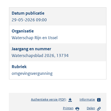
29-05-2026 09:00
Waterschap Rijn en IJssel
Waterschapsblad 2026, 13734
omgevingsvergunning
Authentieke versie (PDF)
b
Informatie
e
Printen
Delen
s