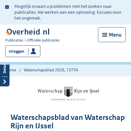
Ter
Mogelijk ervaart u problemen met het zoeken naar
informatie:
publicaties. We werken aan een oplossing. Excuses voor
het ongemak.
Menu
U
Publicaties
Officiële publicaties
bent
Inloggen
nu
hier:
Home
Waterschapsblad 2026, 13734
Waterschapsblad van Waterschap
Rijn en IJssel