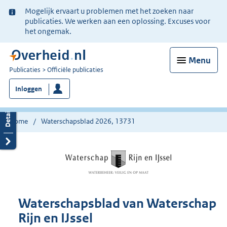
Ter
Mogelijk ervaart u problemen met het zoeken naar
informatie:
publicaties. We werken aan een oplossing. Excuses voor
het ongemak.
Menu
U
Publicaties
Officiële publicaties
bent
Inloggen
nu
hier:
Home
Waterschapsblad 2026, 13731
Waterschapsblad van Waterschap
Rijn en IJssel