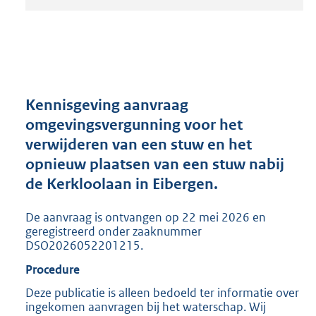
t
a
n
d
s
g
r
Kennisgeving aanvraag
o
omgevingsvergunning voor het
o
verwijderen van een stuw en het
t
t
opnieuw plaatsen van een stuw nabij
e
de Kerkloolaan in Eibergen.
:
2
De aanvraag is ontvangen op 22 mei 2026 en
0
geregistreerd onder zaaknummer
5
DSO2026052201215.
K
b
Procedure
Deze publicatie is alleen bedoeld ter informatie over
ingekomen aanvragen bij het waterschap. Wij