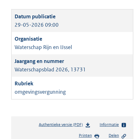
29-05-2026 09:00
Waterschap Rijn en IJssel
Waterschapsblad 2026, 13731
omgevingsvergunning
Authentieke versie (PDF)
b
Informatie
e
Printen
Delen
s