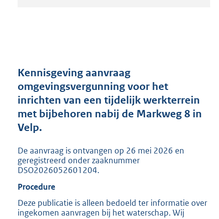
t
a
n
d
s
g
r
Kennisgeving aanvraag
o
omgevingsvergunning voor het
o
inrichten van een tijdelijk werkterrein
t
t
met bijbehoren nabij de Markweg 8 in
e
Velp.
:
2
De aanvraag is ontvangen op 26 mei 2026 en
0
geregistreerd onder zaaknummer
5
DSO2026052601204.
K
b
Procedure
Deze publicatie is alleen bedoeld ter informatie over
ingekomen aanvragen bij het waterschap. Wij