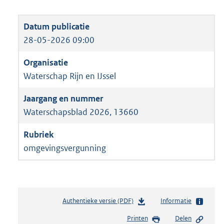
28-05-2026 09:00
Waterschap Rijn en IJssel
Waterschapsblad 2026, 13660
omgevingsvergunning
Authentieke versie (PDF)
b
Informatie
e
Printen
Delen
s