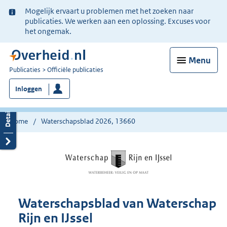
Ter
Mogelijk ervaart u problemen met het zoeken naar
informatie:
publicaties. We werken aan een oplossing. Excuses voor
het ongemak.
Menu
U
Publicaties
Officiële publicaties
bent
Inloggen
nu
hier:
Home
Waterschapsblad 2026, 13660
Waterschapsblad van Waterschap
Rijn en IJssel