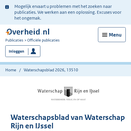
Ter
Mogelijk ervaart u problemen met het zoeken naar
informatie:
publicaties. We werken aan een oplossing. Excuses voor
het ongemak.
Menu
U
Publicaties
Officiële publicaties
bent
Inloggen
nu
hier:
Home
Waterschapsblad 2026, 13510
Waterschapsblad van Waterschap
Rijn en IJssel