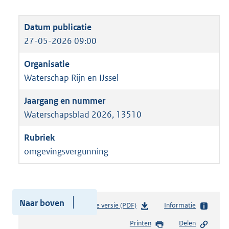
27-05-2026 09:00
Waterschap Rijn en IJssel
Waterschapsblad 2026, 13510
omgevingsvergunning
Authentieke versie (PDF)
b
Informatie
e
Printen
Delen
s