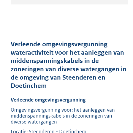
t
a
n
d
s
g
r
Verleende omgevingsvergunning
o
wateractiviteit voor het aanleggen van
o
middenspanningskabels in de
t
t
zoneringen van diverse watergangen in
e
de omgeving van Steenderen en
:
Doetinchem
2
0
9
Verleende omgevingsvergunning
K
Omgevingsvergunning voor: het aanleggen van
b
middenspanningskabels in de zoneringen van
diverse watergangen
Locatie: Steenderen - Doetinchem