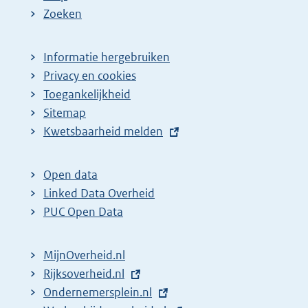
Zoeken
Informatie hergebruiken
Privacy en cookies
Toegankelijkheid
Sitemap
E
Kwetsbaarheid melden
x
t
Open data
e
Linked Data Overheid
r
PUC Open Data
n
e
MijnOverheid.nl
l
E
Rijksoverheid.nl
i
x
E
Ondernemersplein.nl
n