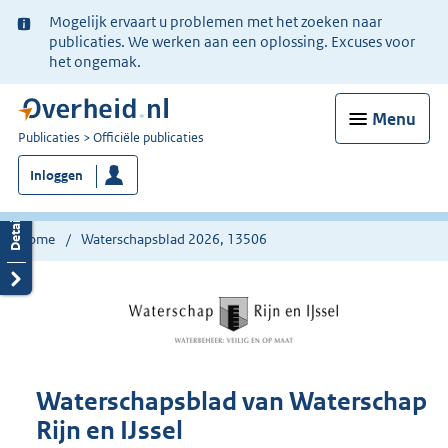
Ter
Mogelijk ervaart u problemen met het zoeken naar
informatie:
publicaties. We werken aan een oplossing. Excuses voor
het ongemak.
Menu
U
Publicaties
Officiële publicaties
bent
Inloggen
nu
hier:
Home
Waterschapsblad 2026, 13506
Waterschapsblad van Waterschap
Rijn en IJssel