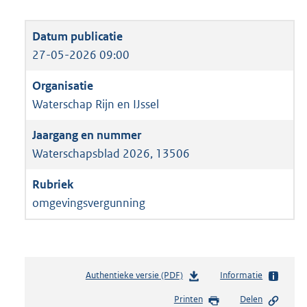
27-05-2026 09:00
Waterschap Rijn en IJssel
Waterschapsblad 2026, 13506
omgevingsvergunning
Authentieke versie (PDF)
b
Informatie
e
Printen
Delen
s