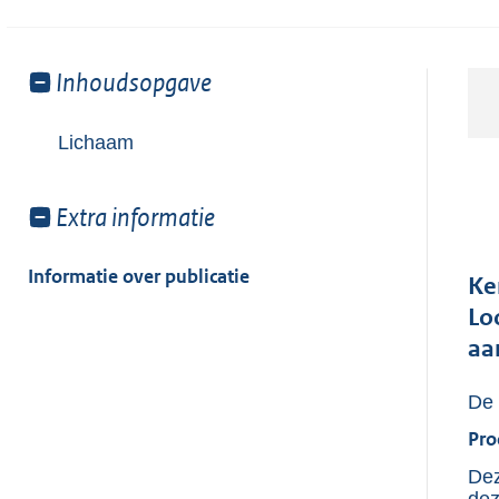
Toon
Inhoudsopgave
meer
van:
Lichaam
Toon
Extra informatie
meer
van:
Informatie over publicatie
Ke
Lo
aa
De 
Pro
Dez
dez