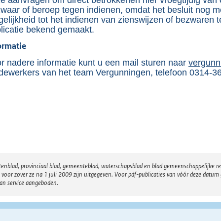
waar of beroep tegen indienen, omdat het besluit nog 
e
elijkheid tot het indienen van zienswijzen of bezwaren t
:
licatie bekend gemaakt.
2
ormatie
0
r nadere informatie kunt u een mail sturen naar
vergunn
5
ewerkers van het team Vergunningen, telefoon 0314-3
K
b
atenblad, provinciaal blad, gemeenteblad, waterschapsblad en blad gemeenschappelijke 
 zover ze na 1 juli 2009 zijn uitgegeven. Voor pdf-publicaties van vóór deze datum g
van service aangeboden.