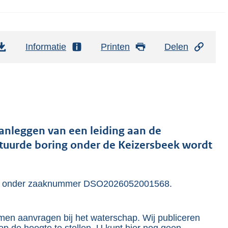
Informatie
Printen
Delen
nleggen van een leiding aan de
stuurde boring onder de Keizersbeek wordt
erd onder zaaknummer DSO2026052001568.
omen aanvragen bij het waterschap. Wij publiceren
op de hoogte te stellen. U kunt hier nog geen