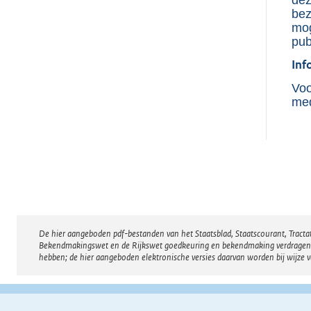
bez
mog
pub
Inf
Voo
med
De hier aangeboden pdf-bestanden van het Staatsblad, Staatscourant, Tract
Disclaimer
Bekendmakingswet en de Rijkswet goedkeuring en bekendmaking verdragen voor
hebben; de hier aangeboden elektronische versies daarvan worden bij wijze 