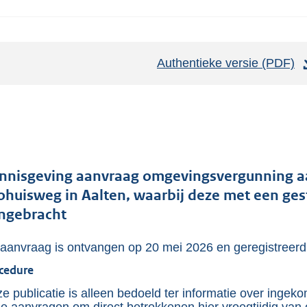
Authentieke versie (PDF)
b
e
s
t
a
n
d
nnisgeving aanvraag omgevingsvergunning aa
s
ohuisweg in Aalten, waarbij deze met een ge
g
ngebracht
r
aanvraag is ontvangen op 20 mei 2026 en geregistre
o
o
cedure
t
e publicatie is alleen bedoeld ter informatie over ingek
t
e aanvragen om direct betrokkenen hier vroegtijdig van 