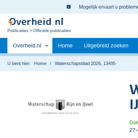
Ter
Mogelijk ervaart u proble
informatie:
U
Publicaties
Officiële publicaties
bent
Primaire
nu
Andere
Overheid.nl
Home
Uitgebreid zoeken
hier:
navigatie
sites
binnen
U bent hier:
Home
Waterschapsblad 2026, 13495
W
I
Dat
27-