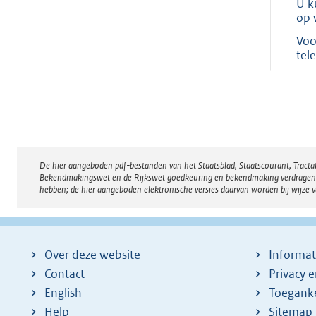
U k
op 
Voo
tel
De hier aangeboden pdf-bestanden van het Staatsblad, Staatscourant, Tract
Disclaimer
Bekendmakingswet en de Rijkswet goedkeuring en bekendmaking verdragen voor
hebben; de hier aangeboden elektronische versies daarvan worden bij wijze 
Over deze website
Informat
Contact
Privacy 
English
Toeganke
Help
Sitemap