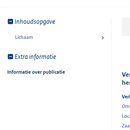
Toon
Inhoudsopgave
meer
van:
Lichaam
Toon
Extra informatie
meer
van:
Informatie over publicatie
Ve
he
Ver
Omg
Loc
Za