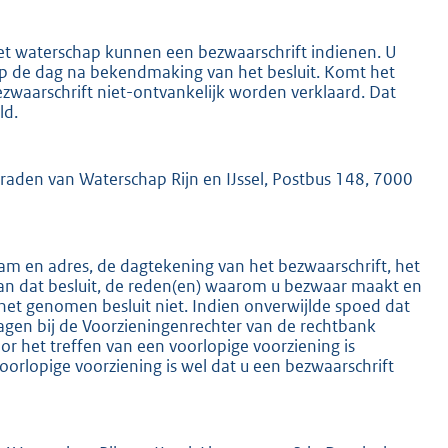
het waterschap kunnen een bezwaarschrift indienen. U
 op de dag na bekendmaking van het besluit. Komt het
ezwaarschrift niet-ontvankelijk worden verklaard. Dat
ld.
K
mraden van Waterschap Rijn en IJssel, Postbus 148, 7000
m en adres, de dagtekening van het bezwaarschrift, het
an dat besluit, de reden(en) waarom u bezwaar maakt en
het genomen besluit niet. Indien onverwijlde spoed dat
ragen bij de Voorzieningenrechter van de rechtbank
 het treffen van een voorlopige voorziening is
oorlopige voorziening is wel dat u een bezwaarschrift