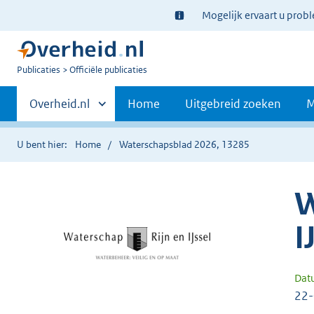
Ter
Mogelijk ervaart u prob
informatie:
U
Publicaties
Officiële publicaties
bent
Primaire
nu
Andere
Overheid.nl
Home
Uitgebreid zoeken
M
hier:
sites
navigatie
binnen
U bent hier:
Home
Waterschapsblad 2026, 13285
W
I
Dat
22-