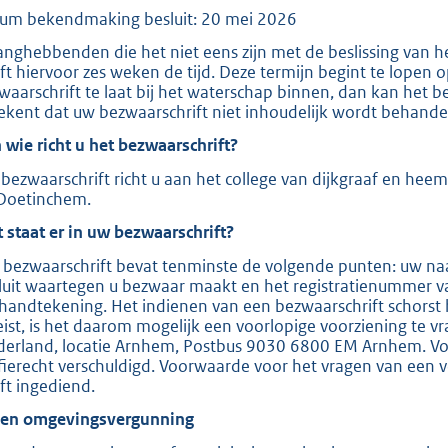
um bekendmaking besluit: 20 mei 2026
e
:
anghebbenden die het niet eens zijn met de beslissing van 
ft hiervoor zes weken de tijd. Deze termijn begint te lopen
2
waarschrift te laat bij het waterschap binnen, dan kan het b
0
ekent dat uw bezwaarschrift niet inhoudelijk wordt behande
9
 wie richt u het bezwaarschrift?
bezwaarschrift richt u aan het college van dijkgraaf en hee
b
Doetinchem.
 staat er in uw bezwaarschrift?
 bezwaarschrift bevat tenminste de volgende punten: uw naa
luit waartegen u bezwaar maakt en het registratienummer v
handtekening. Het indienen van een bezwaarschrift schorst 
eist, is het daarom mogelijk een voorlopige voorziening te v
derland, locatie Arnhem, Postbus 9030 6800 EM Arnhem. Voor
ffierecht verschuldigd. Voorwaarde voor het vragen van een v
ft ingediend.
ien omgevingsvergunning