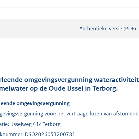
Authentieke versie (PDF)
b
e
s
t
a
n
d
rleende omgevingsvergunning wateractiviteit
s
melwater op de Oude IJssel in Terborg.
g
leende omgevingsvergunning
r
o
evingsvergunning voor: het vertraagd lozen van afstomen
o
atie: IJsselweg 41c Terborg
t
aknummer: DSO2026051200781
t