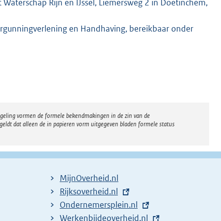
 Waterschap Rijn en IJssel, Liemersweg 2 in Doetinchem,
rgunningverlening en Handhaving, bereikbaar onder
regeling vormen de formele bekendmakingen in de zin van de
eldt dat alleen de in papieren vorm uitgegeven bladen formele status
MijnOverheid.nl
E
Rijksoverheid.nl
x
E
Ondernemersplein.nl
t
x
E
Werkenbijdeoverheid.nl