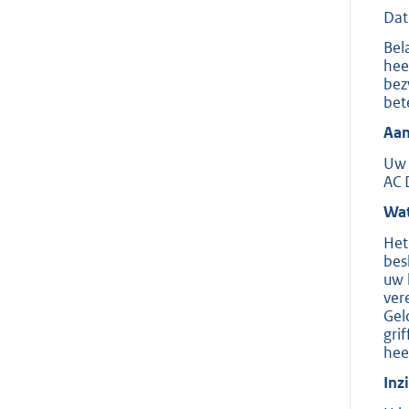
Dat
Bel
hee
bez
bet
Aan
Uw 
AC 
Wat
Het
bes
uw 
ver
Gel
gri
hee
Inz