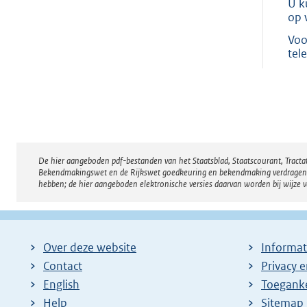
U k
op 
Voo
tel
De hier aangeboden pdf-bestanden van het Staatsblad, Staatscourant, Tract
Disclaimer
Bekendmakingswet en de Rijkswet goedkeuring en bekendmaking verdragen voor
hebben; de hier aangeboden elektronische versies daarvan worden bij wijze 
Over deze website
Informat
Contact
Privacy 
English
Toeganke
Help
Sitemap