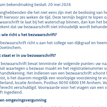
um bekendmaking besluit: 20 mei 2026
e
:
anghebbenden die het niet eens zijn met de beslissing van 
ft hiervoor zes weken de tijd. Deze termijn begint te lopen
2
waarschrift te laat bij het waterschap binnen, dan kan het b
0
ekent dat uw bezwaarschrift niet inhoudelijk wordt behande
9
 wie richt u het bezwaarschrift?
bezwaarschrift richt u aan het college van dijkgraaf en hee
b
Doetinchem.
 staat er in uw bezwaarschrift?
 bezwaarschrift bevat tenminste de volgende punten: uw naa
luit waartegen u bezwaar maakt en het registratienummer v
handtekening. Het indienen van een bezwaarschrift schorst 
eist, is het daarom mogelijk een voorlopige voorziening te v
derland, locatie Arnhem, Postbus 9030 6800 EM Arnhem. Voor
ffierecht verschuldigd. Voorwaarde voor het vragen van een v
ft ingediend.
ien omgevingsvergunning