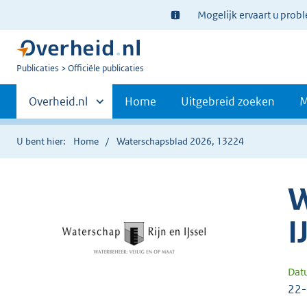
Ter
Mogelijk ervaart u prob
informatie:
U
Publicaties
Officiële publicaties
bent
Primaire
nu
Andere
Overheid.nl
Home
Uitgebreid zoeken
M
hier:
sites
navigatie
binnen
U bent hier:
Home
Waterschapsblad 2026, 13224
W
I
Dat
22-