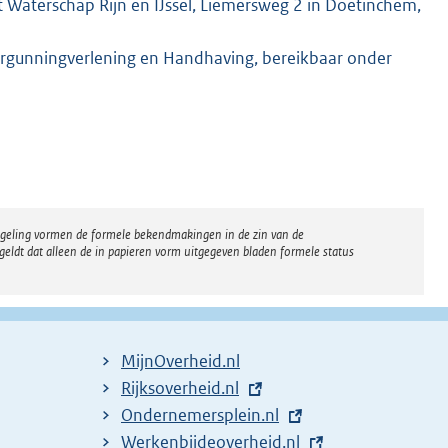
 Waterschap Rijn en IJssel, Liemersweg 2 in Doetinchem,
rgunningverlening en Handhaving, bereikbaar onder
regeling vormen de formele bekendmakingen in de zin van de
eldt dat alleen de in papieren vorm uitgegeven bladen formele status
MijnOverheid.nl
E
Rijksoverheid.nl
x
E
Ondernemersplein.nl
t
x
E
Werkenbijdeoverheid.nl