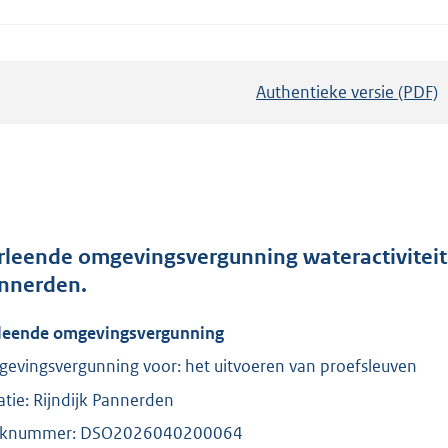
Authentieke versie (PDF)
b
e
s
t
a
n
d
rleende omgevingsvergunning wateractiviteit 
s
nnerden.
g
leende omgevingsvergunning
r
o
evingsvergunning voor: het uitvoeren van proefsleuven
o
atie: Rijndijk Pannerden
t
aknummer: DSO2026040200064
t