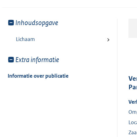
Toon
Inhoudsopgave
meer
van:
Lichaam
Toon
Extra informatie
meer
van:
Informatie over publicatie
Ve
Pa
Ver
Omg
Loc
Za