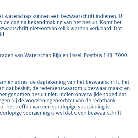
het waterschap kunnen een bezwaarschrift indienen. U
 op de dag na bekendmaking van het besluit. Komt het
ezwaarschrift niet-ontvankelijk worden verklaard. Dat
ld.
K
mraden van Waterschap Rijn en IJssel, Postbus 148, 7000
m en adres, de dagtekening van het bezwaarschrift, het
an dat besluit, de reden(en) waarom u bezwaar maakt en
het genomen besluit niet. Indien onverwijlde spoed dat
ragen bij de Voorzieningenrechter van de rechtbank
 het treffen van een voorlopige voorziening is
oorlopige voorziening is wel dat u een bezwaarschrift