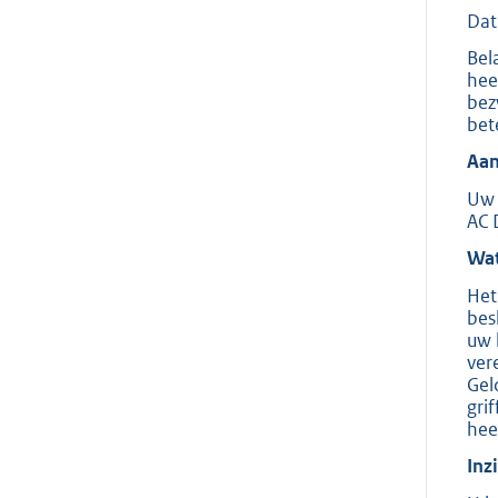
Dat
Bel
hee
bez
bet
Aan
Uw 
AC 
Wat
Het
bes
uw 
ver
Gel
gri
hee
Inz