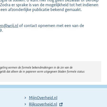
dra er sprake is van de mogelijkheid tot het indienen
 een afzonderlijke publicatie bekend gemaakt.
en@wrij.nl
of contact opnemen met een van de
9.
K
regeling vormen de formele bekendmakingen in de zin van de
eldt dat alleen de in papieren vorm uitgegeven bladen formele status
MijnOverheid.nl
E
Rijksoverheid.nl