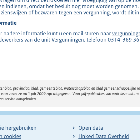
en indienen, omdat het besluit nog moet worden genomen. Zo
e
 zienswijzen of bezwaren tegen een vergunning, wordt dit in
:
ormatie
2
0
r nadere informatie kunt u een mail sturen naar
vergunning
ewerkers van de unit Vergunningen, telefoon 0314-369 36
5
b
atenblad, provinciaal blad, gemeenteblad, waterschapsblad en blad gemeenschappelijke 
 zover ze na 1 juli 2009 zijn uitgegeven. Voor pdf-publicaties van vóór deze datum g
van service aangeboden.
ie hergebruiken
Open data
en cookies
Linked Data Overheid