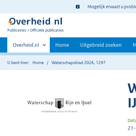
Ter
Mogelijk ervaart u prob
informatie:
U
Publicaties
Officiële publicaties
bent
Primaire
nu
Andere
Overheid.nl
Home
Uitgebreid zoeken
M
hier:
sites
navigatie
binnen
U bent hier:
Home
Waterschapsblad 2026, 1297
W
I
Dat
21-