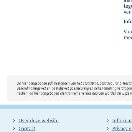
teg
van
Inf
Voo
med
De hier aangeboden pdf-bestanden van het Staatsblad, Staatscourant, Tract
Disclaimer
Bekendmakingswet en de Rijkswet goedkeuring en bekendmaking verdragen voor
hebben; de hier aangeboden elektronische versies daarvan worden bij wijze 
Over deze website
Informat
Contact
Privacy 