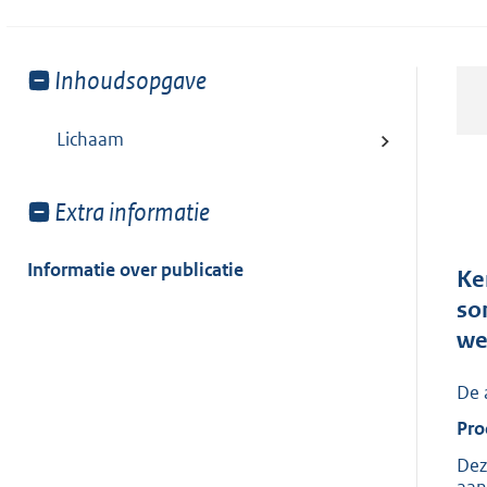
Toon
Inhoudsopgave
meer
van:
Lichaam
Toon
Extra informatie
meer
van:
Informatie over publicatie
Ke
so
we
De 
Pro
Dez
aan