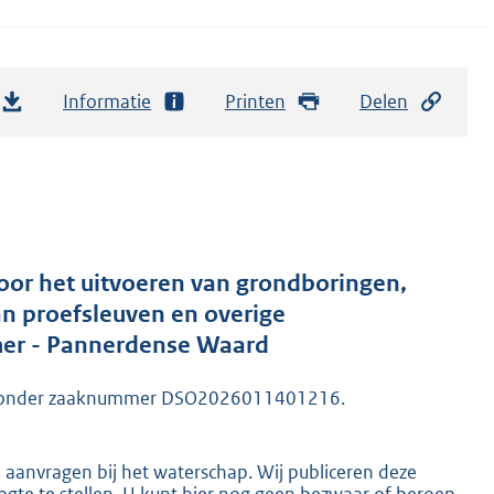
Informatie
Printen
Delen
or het uitvoeren van grondboringen,
an proefsleuven en overige
amer - Pannerdense Waard
erd onder zaaknummer DSO2026011401216.
n aanvragen bij het waterschap. Wij publiceren deze
gte te stellen. U kunt hier nog geen bezwaar of beroep