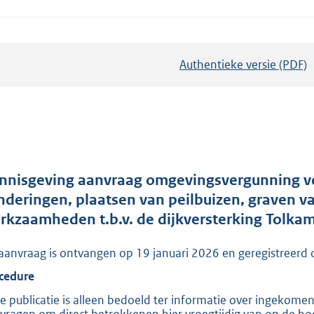
Authentieke versie (PDF)
b
e
s
t
a
n
d
nnisgeving aanvraag omgevingsvergunning vo
s
nderingen, plaatsen van peilbuizen, graven v
g
rkzaamheden t.b.v. de dijkversterking Tolk
r
aanvraag is ontvangen op 19 januari 2026 en geregistre
o
o
cedure
t
e publicatie is alleen bedoeld ter informatie over ingekome
t
vragen om direct betrokkenen hier vroegtijdig van op de hoo