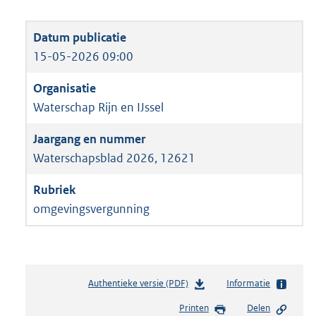
15-05-2026 09:00
Waterschap Rijn en IJssel
Waterschapsblad 2026, 12621
omgevingsvergunning
Authentieke versie (PDF)
b
Informatie
e
Printen
Delen
s