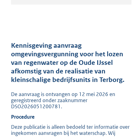
t
a
n
d
s
g
r
Kennisgeving aanvraag
o
omgevingsvergunning voor het lozen
o
van regenwater op de Oude IJssel
t
t
afkomstig van de realisatie van
e
kleinschalige bedrijfsunits in Terborg.
:
2
De aanvraag is ontvangen op 12 mei 2026 en
0
geregistreerd onder zaaknummer
5
DSO2026051200781.
K
b
Procedure
Deze publicatie is alleen bedoeld ter informatie over
ingekomen aanvragen bij het waterschap. Wij