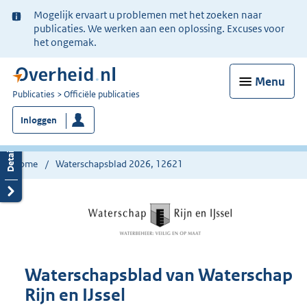
Ter
Mogelijk ervaart u problemen met het zoeken naar
informatie:
publicaties. We werken aan een oplossing. Excuses voor
het ongemak.
Menu
U
Publicaties
Officiële publicaties
bent
Inloggen
nu
hier:
Home
Waterschapsblad 2026, 12621
Waterschapsblad van Waterschap
Rijn en IJssel