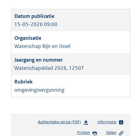
15-05-2026 09:00
Waterschap Rijn en IJssel
Waterschapsblad 2026, 12507
omgevingsvergunning
Authentieke versie (PDF)
b
Informatie
e
Printen
Delen
s