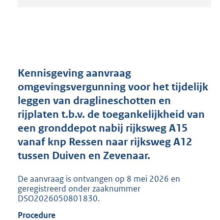
t
a
n
d
s
g
r
Kennisgeving aanvraag
o
omgevingsvergunning voor het tijdelijk
o
leggen van draglineschotten en
t
t
rijplaten t.b.v. de toegankelijkheid van
e
een gronddepot nabij rijksweg A15
:
vanaf knp Ressen naar rijksweg A12
2
0
tussen Duiven en Zevenaar.
6
K
De aanvraag is ontvangen op 8 mei 2026 en
b
geregistreerd onder zaaknummer
DSO2026050801830.
Procedure