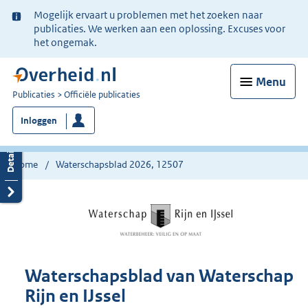
Ter
Mogelijk ervaart u problemen met het zoeken naar
informatie:
publicaties. We werken aan een oplossing. Excuses voor
het ongemak.
Menu
U
Publicaties
Officiële publicaties
bent
Inloggen
nu
hier:
Home
Waterschapsblad 2026, 12507
Waterschapsblad van Waterschap
Rijn en IJssel