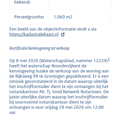
bekend
:
Perceelgrootte
:
1.060 m2
Een beeld van de objectinformatie vindt u via
E
https://kadastralekaart.nl
x
t
e
Rectificatie kennisgeving tot verkoop
r
n
1
e
Op 8 mei 2026 (Waterschapsblad, nummer 12224)
l
heeft het waterschap Noorderzijlvest de
i
kennisgeving inzake de verkoop van de woning aan
n
de Rijksweg 99 te Groningen gepubliceerd. Er is een
k
omissie geconstateerd in de datum waarop uiterlijk
:
het inschrijfformulier dient te zijn ontvangen bij het
notariskantoor Mr. Tj. Smid Netwerk Notarissen. De
juiste uiterlijke datum waarop het inschrijfformulier
bij voornoemd notariskantoor dient te zijn
ontvangen is voor vrijdag 29 mei 2026 om 12:00
uur.