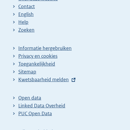
Contact
English
Help
Zoeken
Informatie hergebruiken
Privacy en cookies
Toegankelijkheid
Sitemap
E
Kwetsbaarheid melden
x
t
Open data
e
Linked Data Overheid
r
PUC Open Data
n
e