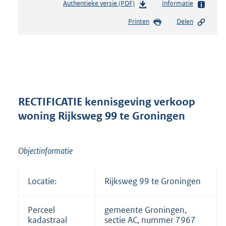
Authentieke versie (PDF)
b
Informatie
e
Printen
Delen
s
t
a
n
d
s
g
r
RECTIFICATIE kennisgeving verkoop
o
woning Rijksweg 99 te Groningen
o
t
t
Objectinformatie
e
:
3
Locatie:
Rijksweg 99 te Groningen
3
8
K
Perceel
gemeente Groningen,
b
kadastraal
sectie AC, nummer 7967