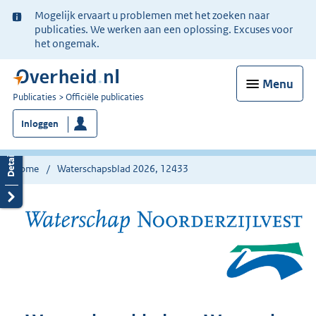
Ter
Mogelijk ervaart u problemen met het zoeken naar
informatie:
publicaties. We werken aan een oplossing. Excuses voor
het ongemak.
Menu
U
Publicaties
Officiële publicaties
bent
Inloggen
nu
hier:
Home
Waterschapsblad 2026, 12433