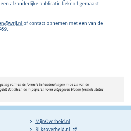
 een afzonderlijke publicatie bekend gemaakt.
en@wrij.nl
of contact opnemen met een van de
369.
K
regeling vormen de formele bekendmakingen in de zin van de
eldt dat alleen de in papieren vorm uitgegeven bladen formele status
MijnOverheid.nl
E
Rijksoverheid.nl