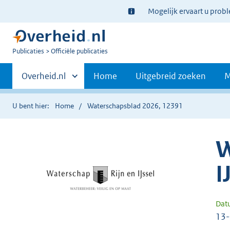
Ter
Mogelijk ervaart u prob
informatie:
U
Publicaties
Officiële publicaties
bent
Primaire
nu
Andere
Overheid.nl
Home
Uitgebreid zoeken
M
hier:
sites
navigatie
binnen
U bent hier:
Home
Waterschapsblad 2026, 12391
W
I
Dat
13-