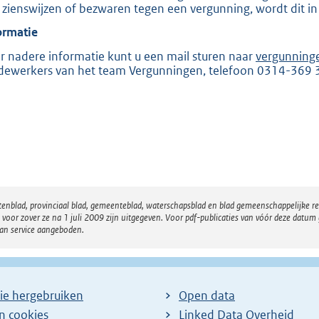
 zienswijzen of bezwaren tegen een vergunning, wordt dit in
e
ormatie
:
2
r nadere informatie kunt u een mail sturen naar
vergunning
ewerkers van het team Vergunningen, telefoon 0314-369 
0
5
b
atenblad, provinciaal blad, gemeenteblad, waterschapsblad en blad gemeenschappelijke 
 zover ze na 1 juli 2009 zijn uitgegeven. Voor pdf-publicaties van vóór deze datum g
van service aangeboden.
ie hergebruiken
Open data
en cookies
Linked Data Overheid