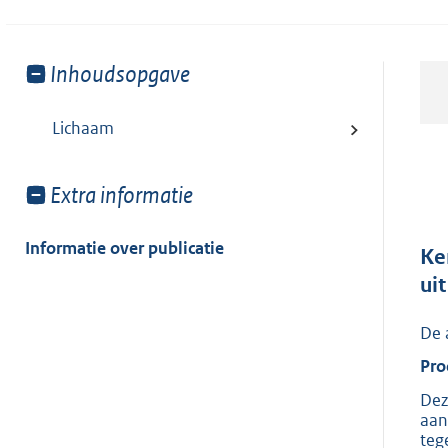
Toon
Inhoudsopgave
meer
van:
Lichaam
Toon
Extra informatie
meer
van:
Informatie over publicatie
Ke
ui
De 
Pro
Dez
aan
teg