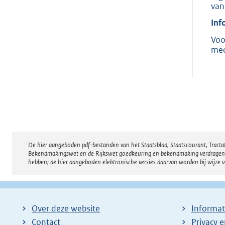
van
Inf
Voo
med
De hier aangeboden pdf-bestanden van het Staatsblad, Staatscourant, Tract
Disclaimer
Bekendmakingswet en de Rijkswet goedkeuring en bekendmaking verdragen voor
hebben; de hier aangeboden elektronische versies daarvan worden bij wijze 
Over deze website
Informat
Contact
Privacy 