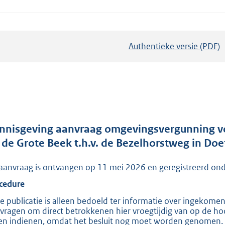
Authentieke versie (PDF)
b
e
s
t
a
n
d
nnisgeving aanvraag omgevingsvergunning vo
s
t de Grote Beek t.h.v. de Bezelhorstweg in Do
g
aanvraag is ontvangen op 11 mei 2026 en geregistreerd
r
o
cedure
o
e publicatie is alleen bedoeld ter informatie over ingekome
t
vragen om direct betrokkenen hier vroegtijdig van op de hoo
en indienen, omdat het besluit nog moet worden genomen. Zo
t