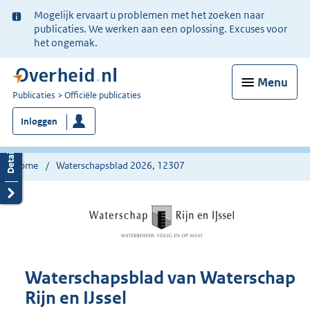
Ter
Mogelijk ervaart u problemen met het zoeken naar
informatie:
publicaties. We werken aan een oplossing. Excuses voor
het ongemak.
Menu
U
Publicaties
Officiële publicaties
bent
Inloggen
nu
hier:
Home
Waterschapsblad 2026, 12307
Waterschapsblad van Waterschap
Rijn en IJssel