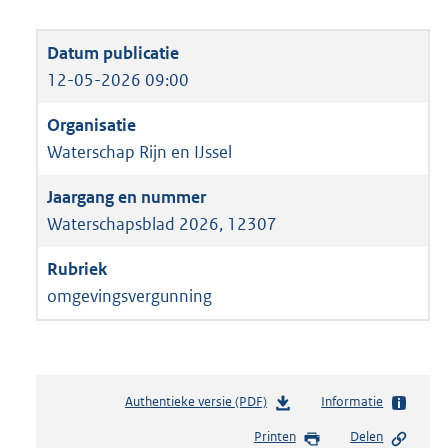
12-05-2026 09:00
Waterschap Rijn en IJssel
Waterschapsblad 2026, 12307
omgevingsvergunning
Authentieke versie (PDF)
b
Informatie
e
Printen
Delen
s