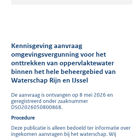
t
a
n
d
s
g
r
Kennisgeving aanvraag
o
omgevingsvergunning voor het
o
onttrekken van oppervlaktewater
t
t
binnen het hele beheergebied van
e
Waterschap Rijn en IJssel
:
2
De aanvraag is ontvangen op 8 mei 2026 en
0
geregistreerd onder zaaknummer
5
DSO2026050800868.
K
b
Procedure
Deze publicatie is alleen bedoeld ter informatie over
ingekomen aanvragen bij het waterschap. Wij