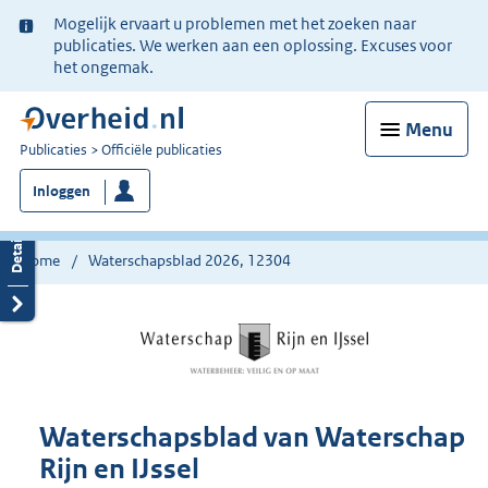
Ter
Mogelijk ervaart u problemen met het zoeken naar
informatie:
publicaties. We werken aan een oplossing. Excuses voor
het ongemak.
Menu
U
Publicaties
Officiële publicaties
bent
Inloggen
nu
hier:
Home
Waterschapsblad 2026, 12304
Waterschapsblad van Waterschap
Rijn en IJssel