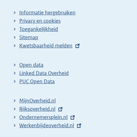
Informatie hergebruiken
Privacy en cookies
Toegankelijkheid
Sitemap
E
Kwetsbaarheid melden
x
t
Open data
e
Linked Data Overheid
r
PUC Open Data
n
e
MijnOverheid.nl
l
E
Rijksoverheid.nl
i
x
E
Ondernemersplein.nl
n
t
x
E
Werkenbijdeoverheid.nl
k
e
t
x
: