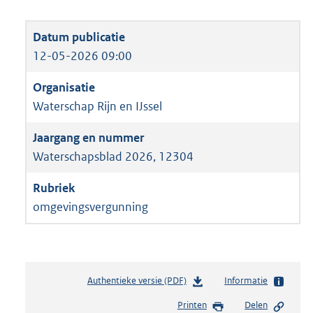
12-05-2026 09:00
Waterschap Rijn en IJssel
Waterschapsblad 2026, 12304
omgevingsvergunning
Authentieke versie (PDF)
b
Informatie
e
Printen
Delen
s