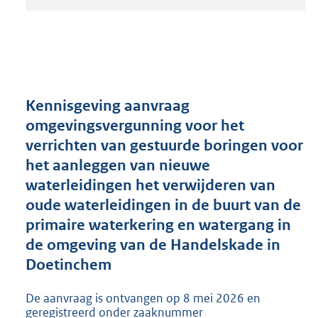
t
a
n
d
s
g
r
Kennisgeving aanvraag
o
omgevingsvergunning voor het
o
verrichten van gestuurde boringen voor
t
t
het aanleggen van nieuwe
e
waterleidingen het verwijderen van
:
oude waterleidingen in de buurt van de
2
0
primaire waterkering en watergang in
6
de omgeving van de Handelskade in
K
Doetinchem
b
De aanvraag is ontvangen op 8 mei 2026 en
geregistreerd onder zaaknummer