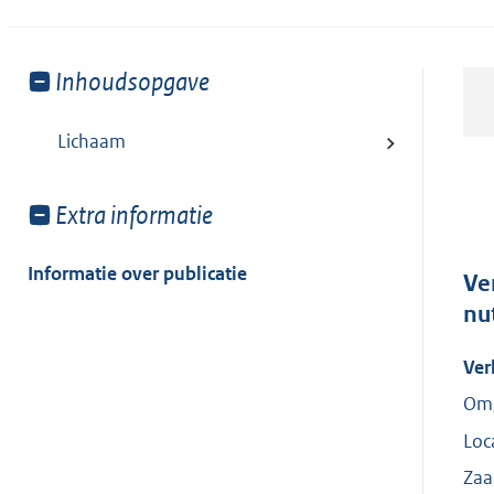
Toon
Inhoudsopgave
meer
van:
Lichaam
Toon
Extra informatie
meer
van:
Informatie over publicatie
Ve
nu
Ver
Omg
Loc
Za