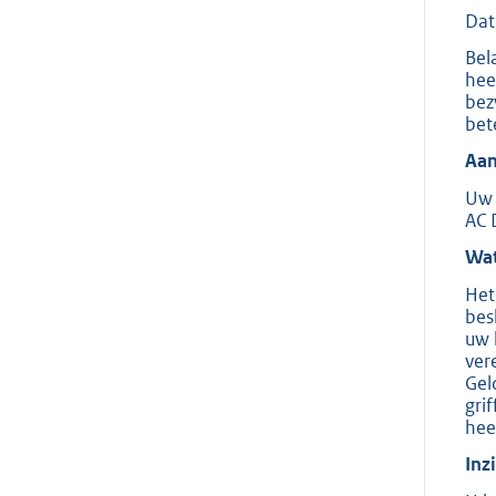
Dat
Bel
hee
bez
bet
Aan
Uw 
AC 
Wat
Het
bes
uw 
ver
Gel
gri
hee
Inz