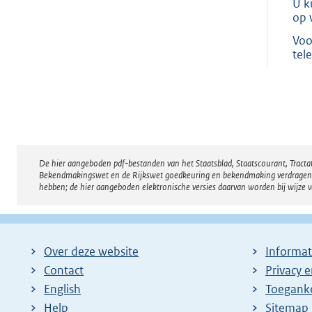
U k
op 
Voo
tel
De hier aangeboden pdf-bestanden van het Staatsblad, Staatscourant, Tract
Disclaimer
Bekendmakingswet en de Rijkswet goedkeuring en bekendmaking verdragen voor
hebben; de hier aangeboden elektronische versies daarvan worden bij wijze 
Over deze website
Informat
Contact
Privacy 
English
Toeganke
Help
Sitemap