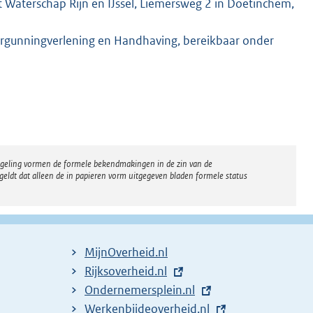
 Waterschap Rijn en IJssel, Liemersweg 2 in Doetinchem,
rgunningverlening en Handhaving, bereikbaar onder
regeling vormen de formele bekendmakingen in de zin van de
eldt dat alleen de in papieren vorm uitgegeven bladen formele status
MijnOverheid.nl
E
Rijksoverheid.nl
x
E
Ondernemersplein.nl
t
x
E
Werkenbijdeoverheid.nl