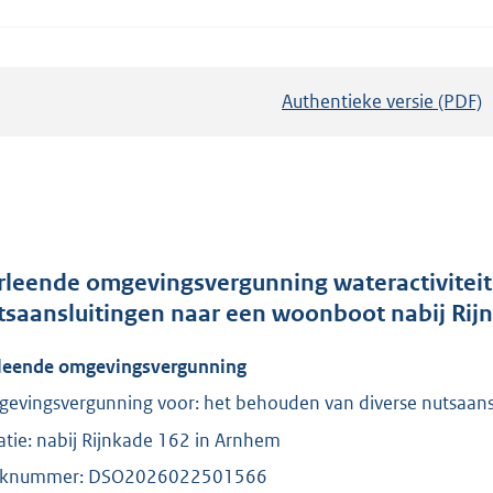
Authentieke versie (PDF)
b
e
s
t
a
n
d
rleende omgevingsvergunning wateractiviteit
s
tsaansluitingen naar een woonboot nabij Ri
g
leende omgevingsvergunning
r
o
evingsvergunning voor: het behouden van diverse nutsaansl
o
atie: nabij Rijnkade 162 in Arnhem
t
aknummer: DSO2026022501566
t