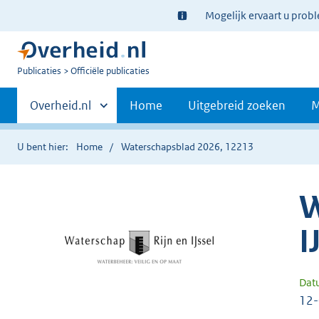
Ter
Mogelijk ervaart u prob
informatie:
U
Publicaties
Officiële publicaties
bent
Primaire
nu
Andere
Overheid.nl
Home
Uitgebreid zoeken
M
hier:
sites
navigatie
binnen
U bent hier:
Home
Waterschapsblad 2026, 12213
W
I
Dat
12-