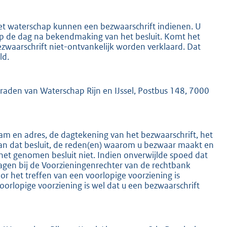
het waterschap kunnen een bezwaarschrift indienen. U
 op de dag na bekendmaking van het besluit. Komt het
ezwaarschrift niet-ontvankelijk worden verklaard. Dat
ld.
K
mraden van Waterschap Rijn en IJssel, Postbus 148, 7000
m en adres, de dagtekening van het bezwaarschrift, het
an dat besluit, de reden(en) waarom u bezwaar maakt en
het genomen besluit niet. Indien onverwijlde spoed dat
ragen bij de Voorzieningenrechter van de rechtbank
 het treffen van een voorlopige voorziening is
oorlopige voorziening is wel dat u een bezwaarschrift