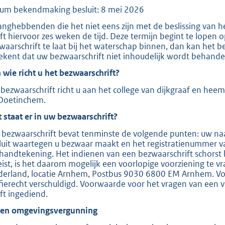
um bekendmaking besluit: 8 mei 2026
e
:
anghebbenden die het niet eens zijn met de beslissing van 
ft hiervoor zes weken de tijd. Deze termijn begint te lopen
2
waarschrift te laat bij het waterschap binnen, dan kan het b
0
ekent dat uw bezwaarschrift niet inhoudelijk wordt behande
9
 wie richt u het bezwaarschrift?
bezwaarschrift richt u aan het college van dijkgraaf en hee
b
Doetinchem.
 staat er in uw bezwaarschrift?
 bezwaarschrift bevat tenminste de volgende punten: uw naa
luit waartegen u bezwaar maakt en het registratienummer v
handtekening. Het indienen van een bezwaarschrift schorst 
eist, is het daarom mogelijk een voorlopige voorziening te v
derland, locatie Arnhem, Postbus 9030 6800 EM Arnhem. Voor
ffierecht verschuldigd. Voorwaarde voor het vragen van een v
ft ingediend.
ien omgevingsvergunning