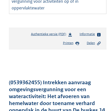
vergunning voor activiteiten op of in
oppervlaktewater
Authentieke versie (PDF)
b
Informatie
e
Printen
Delen
s
t
a
n
d
s
g
r
(0539362455) Intrekken aanvraag
o
omgevingsvergunning voor een
o
wateractiviteit: Het afvoeren van
t
t
hemelwater door toename verhard
e
oppervlak in de buurt van De buskes 14