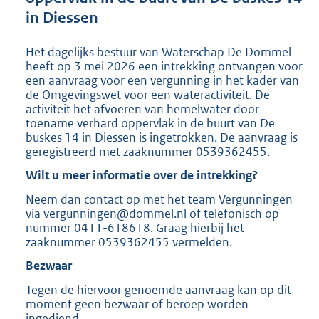
:
in Diessen
2
2
6
Het dagelijks bestuur van Waterschap De Dommel
K
heeft op 3 mei 2026 een intrekking ontvangen voor
b
een aanvraag voor een vergunning in het kader van
de Omgevingswet voor een wateractiviteit. De
activiteit het afvoeren van hemelwater door
toename verhard oppervlak in de buurt van De
buskes 14 in Diessen is ingetrokken. De aanvraag is
geregistreerd met zaaknummer 0539362455.
Wilt u meer informatie over de intrekking?
Neem dan contact op met het team Vergunningen
via vergunningen@dommel.nl of telefonisch op
nummer 0411-618618. Graag hierbij het
zaaknummer 0539362455 vermelden.
Bezwaar
Tegen de hiervoor genoemde aanvraag kan op dit
moment geen bezwaar of beroep worden
ingediend.