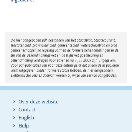
Disclaimer
De hier aangeboden pdf-bestanden van het Staatsblad, Staatscourant,
Tractatenblad, provinciaal blad, gemeenteblad, waterschapsblad en blad
gemeenschappelijke regeling vormen de formele bekendmakingen in de
zin van de Bekendmakingswet en de Rijkswet goedkeuring en
bekendmaking verdragen voor zover ze na 1 juli 2009 zijn uitgegeven.
Voor pdf-publicaties van vóór deze datum geldt dat alleen de in papieren
vorm uitgegeven bladen formele status hebben; de hier aangeboden
elektronische versies daarvan worden bij wijze van service aangeboden.
Over deze website
Contact
English
Help