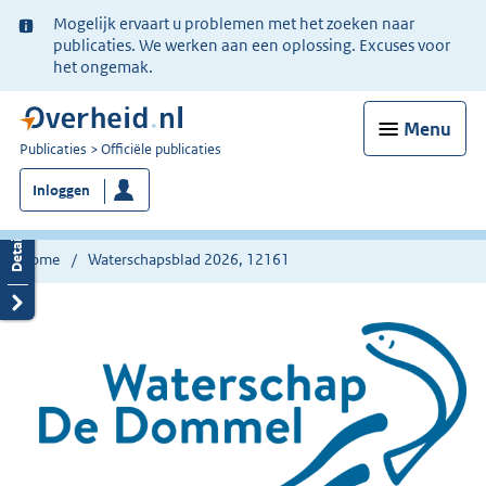
Ter
Mogelijk ervaart u problemen met het zoeken naar
informatie:
publicaties. We werken aan een oplossing. Excuses voor
het ongemak.
Menu
U
Publicaties
Officiële publicaties
bent
Inloggen
nu
hier:
Home
Waterschapsblad 2026, 12161