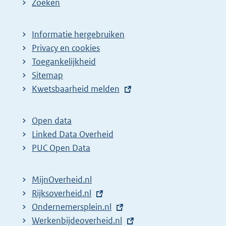
Zoeken
Informatie hergebruiken
Privacy en cookies
Toegankelijkheid
Sitemap
E
Kwetsbaarheid melden
x
t
Open data
e
Linked Data Overheid
r
PUC Open Data
n
e
MijnOverheid.nl
l
E
Rijksoverheid.nl
i
x
E
Ondernemersplein.nl
n
t
x
E
Werkenbijdeoverheid.nl
k