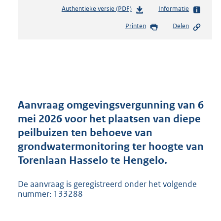
Authentieke versie (PDF)
b
Informatie
e
Printen
Delen
s
t
a
n
d
s
g
r
Aanvraag omgevingsvergunning van 6
o
mei 2026 voor het plaatsen van diepe
o
peilbuizen ten behoeve van
t
t
grondwatermonitoring ter hoogte van
e
Torenlaan Hasselo te Hengelo.
:
5
De aanvraag is geregistreerd onder het volgende
3
nummer: 133288
7
K
b