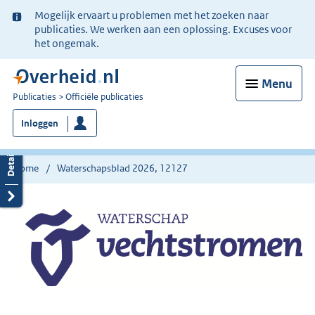
Ter
Mogelijk ervaart u problemen met het zoeken naar
informatie:
publicaties. We werken aan een oplossing. Excuses voor
het ongemak.
Menu
U
Publicaties
Officiële publicaties
bent
Inloggen
nu
hier:
Home
Waterschapsblad 2026, 12127