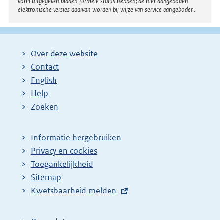
vorm uitgegeven bladen formele status hebben; de hier aangeboden
elektronische versies daarvan worden bij wijze van service aangeboden.
Over deze website
Contact
English
Help
Zoeken
Informatie hergebruiken
Privacy en cookies
Toegankelijkheid
Sitemap
E
Kwetsbaarheid melden
x
t