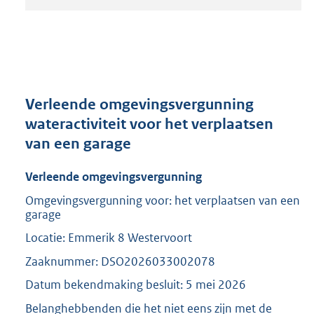
t
a
n
d
s
g
r
Verleende omgevingsvergunning
o
wateractiviteit voor het verplaatsen
o
van een garage
t
t
e
Verleende omgevingsvergunning
:
Omgevingsvergunning voor: het verplaatsen van een
2
garage
0
9
Locatie: Emmerik 8 Westervoort
K
Zaaknummer: DSO2026033002078
b
Datum bekendmaking besluit: 5 mei 2026
Belanghebbenden die het niet eens zijn met de