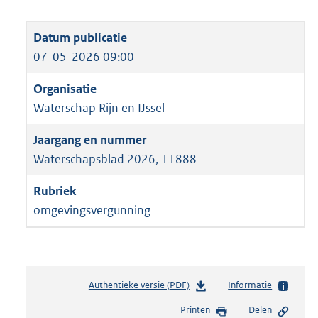
07-05-2026 09:00
Waterschap Rijn en IJssel
Waterschapsblad 2026, 11888
omgevingsvergunning
Authentieke versie (PDF)
b
Informatie
e
Printen
Delen
s