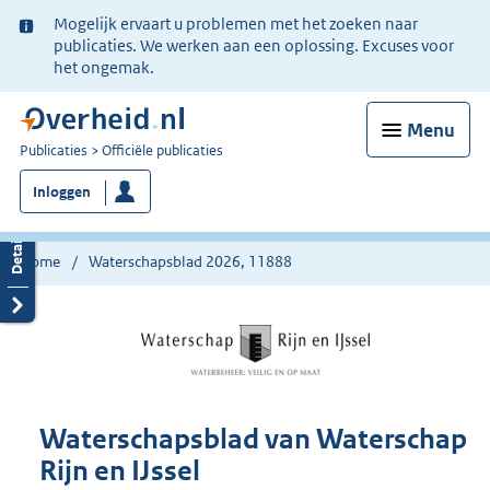
Ter
Mogelijk ervaart u problemen met het zoeken naar
informatie:
publicaties. We werken aan een oplossing. Excuses voor
het ongemak.
Menu
U
Publicaties
Officiële publicaties
bent
Inloggen
nu
hier:
Home
Waterschapsblad 2026, 11888
Waterschapsblad van Waterschap
Rijn en IJssel