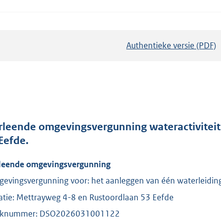
Authentieke versie (PDF)
b
e
s
t
a
n
d
rleende omgevingsvergunning wateractiviteit
s
 Eefde.
g
leende omgevingsvergunning
r
o
evingsvergunning voor: het aanleggen van één waterleidin
o
atie: Mettrayweg 4-8 en Rustoordlaan 53 Eefde
t
aknummer: DSO2026031001122
t