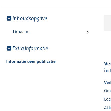
Toon
Inhoudsopgave
meer
van:
Lichaam
Toon
Extra informatie
meer
van:
Informatie over publicatie
Ve
in
Ver
Omg
Loc
Za