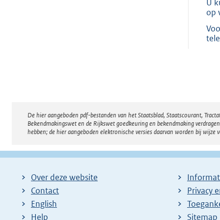
U k
op 
Voo
tel
De hier aangeboden pdf-bestanden van het Staatsblad, Staatscourant, Tract
Disclaimer
Bekendmakingswet en de Rijkswet goedkeuring en bekendmaking verdragen voor
hebben; de hier aangeboden elektronische versies daarvan worden bij wijze 
Over deze website
Informat
Contact
Privacy 
English
Toeganke
Help
Sitemap