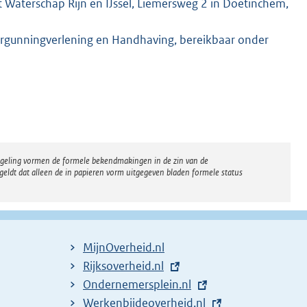
 Waterschap Rijn en IJssel, Liemersweg 2 in Doetinchem,
rgunningverlening en Handhaving, bereikbaar onder
regeling vormen de formele bekendmakingen in de zin van de
eldt dat alleen de in papieren vorm uitgegeven bladen formele status
MijnOverheid.nl
E
Rijksoverheid.nl
x
E
Ondernemersplein.nl
t
x
E
Werkenbijdeoverheid.nl