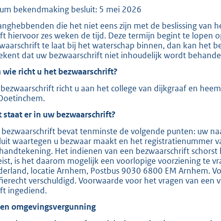
um bekendmaking besluit: 5 mei 2026
e
:
anghebbenden die het niet eens zijn met de beslissing van 
ft hiervoor zes weken de tijd. Deze termijn begint te lopen
2
waarschrift te laat bij het waterschap binnen, dan kan het b
0
ekent dat uw bezwaarschrift niet inhoudelijk wordt behande
9
 wie richt u het bezwaarschrift?
bezwaarschrift richt u aan het college van dijkgraaf en hee
b
Doetinchem.
 staat er in uw bezwaarschrift?
 bezwaarschrift bevat tenminste de volgende punten: uw naa
luit waartegen u bezwaar maakt en het registratienummer v
handtekening. Het indienen van een bezwaarschrift schorst 
eist, is het daarom mogelijk een voorlopige voorziening te v
derland, locatie Arnhem, Postbus 9030 6800 EM Arnhem. Voor
ffierecht verschuldigd. Voorwaarde voor het vragen van een v
ft ingediend.
ien omgevingsvergunning