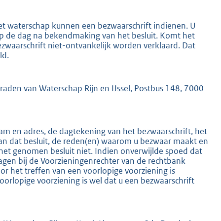
het waterschap kunnen een bezwaarschrift indienen. U
 op de dag na bekendmaking van het besluit. Komt het
ezwaarschrift niet-ontvankelijk worden verklaard. Dat
ld.
K
mraden van Waterschap Rijn en IJssel, Postbus 148, 7000
m en adres, de dagtekening van het bezwaarschrift, het
an dat besluit, de reden(en) waarom u bezwaar maakt en
het genomen besluit niet. Indien onverwijlde spoed dat
ragen bij de Voorzieningenrechter van de rechtbank
 het treffen van een voorlopige voorziening is
oorlopige voorziening is wel dat u een bezwaarschrift