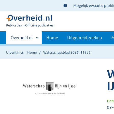
Ter
Mogelijk ervaart u prob
informatie:
U
Publicaties
Officiële publicaties
bent
Primaire
nu
Andere
Overheid.nl
Home
Uitgebreid zoeken
M
hier:
sites
navigatie
binnen
U bent hier:
Home
Waterschapsblad 2026, 11836
W
I
Dat
07-