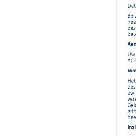
Dat
Bel
hee
bez
bet
Aan
Uw 
AC 
Wat
Het
bes
uw 
ver
Gel
gri
hee
Inz