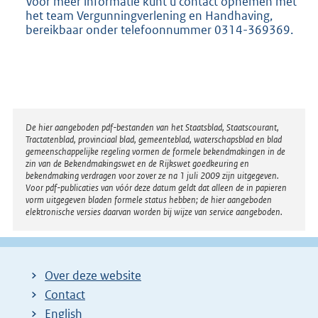
Voor meer informatie kunt u contact opnemen met
het team Vergunningverlening en Handhaving,
bereikbaar onder telefoonnummer 0314-369369.
Disclaimer
De hier aangeboden pdf-bestanden van het Staatsblad, Staatscourant,
Tractatenblad, provinciaal blad, gemeenteblad, waterschapsblad en blad
gemeenschappelijke regeling vormen de formele bekendmakingen in de
zin van de Bekendmakingswet en de Rijkswet goedkeuring en
bekendmaking verdragen voor zover ze na 1 juli 2009 zijn uitgegeven.
Voor pdf-publicaties van vóór deze datum geldt dat alleen de in papieren
vorm uitgegeven bladen formele status hebben; de hier aangeboden
elektronische versies daarvan worden bij wijze van service aangeboden.
Over deze website
Contact
English