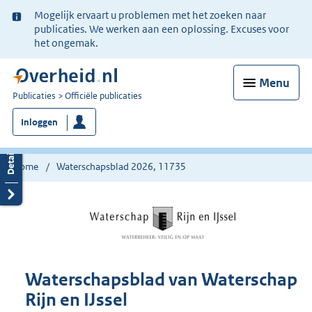
Ter
Mogelijk ervaart u problemen met het zoeken naar
informatie:
publicaties. We werken aan een oplossing. Excuses voor
het ongemak.
Menu
U
Publicaties
Officiële publicaties
bent
Inloggen
nu
hier:
Home
Waterschapsblad 2026, 11735
Waterschapsblad van Waterschap
Rijn en IJssel