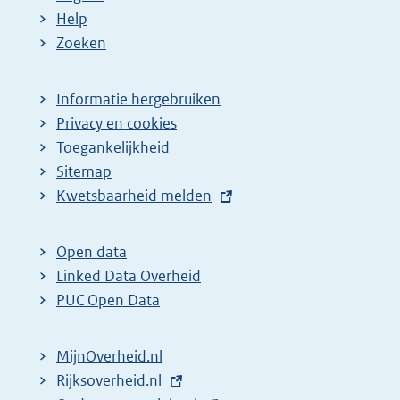
Help
Zoeken
Informatie hergebruiken
Privacy en cookies
Toegankelijkheid
Sitemap
E
Kwetsbaarheid melden
x
t
Open data
e
Linked Data Overheid
r
PUC Open Data
n
e
MijnOverheid.nl
l
E
Rijksoverheid.nl
i