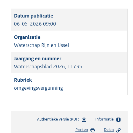
06-05-2026 09:00
Waterschap Rijn en IJssel
Waterschapsblad 2026, 11735
omgevingsvergunning
Authentieke versie (PDF)
b
Informatie
e
Printen
Delen
s