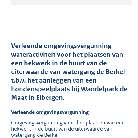
t
a
n
d
s
g
r
Verleende omgevingsvergunning
o
wateractiviteit voor het plaatsen van
o
een hekwerk in de buurt van de
t
t
uiterwaarde van watergang de Berkel
e
t.b.v. het aanleggen van een
:
hondenspeelplaats bij Wandelpark de
2
1
Maat in Eibergen.
0
K
Verleende omgevingsvergunning
b
Omgevingsvergunning voor: het plaatsen van een
hekwerk in de buurt van de uiterwaarde van
watergang de Berkel