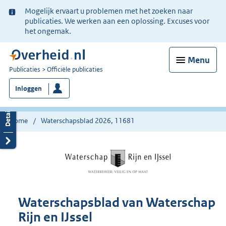
Ter
Mogelijk ervaart u problemen met het zoeken naar
informatie:
publicaties. We werken aan een oplossing. Excuses voor
het ongemak.
Menu
U
Publicaties
Officiële publicaties
bent
Inloggen
nu
hier:
Home
Waterschapsblad 2026, 11681
Waterschapsblad van Waterschap
Rijn en IJssel