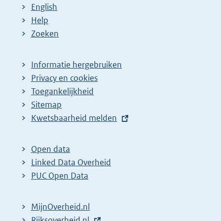
English
Help
Zoeken
Informatie hergebruiken
Privacy en cookies
Toegankelijkheid
Sitemap
E
Kwetsbaarheid melden
x
t
Open data
e
Linked Data Overheid
r
PUC Open Data
n
e
MijnOverheid.nl
l
E
Rijksoverheid.nl