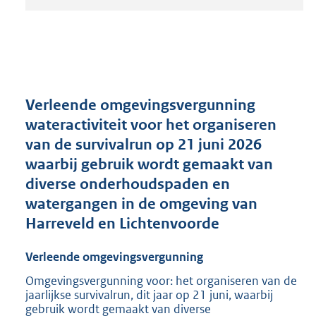
t
a
n
d
s
g
r
Verleende omgevingsvergunning
o
wateractiviteit voor het organiseren
o
van de survivalrun op 21 juni 2026
t
t
waarbij gebruik wordt gemaakt van
e
diverse onderhoudspaden en
:
watergangen in de omgeving van
2
1
Harreveld en Lichtenvoorde
0
K
Verleende omgevingsvergunning
b
Omgevingsvergunning voor: het organiseren van de
jaarlijkse survivalrun, dit jaar op 21 juni, waarbij
gebruik wordt gemaakt van diverse