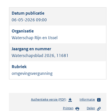
06-05-2026 09:00
Waterschap Rijn en IJssel
Waterschapsblad 2026, 11681
omgevingsvergunning
Authentieke versie (PDF)
b
Informatie
e
Printen
Delen
s