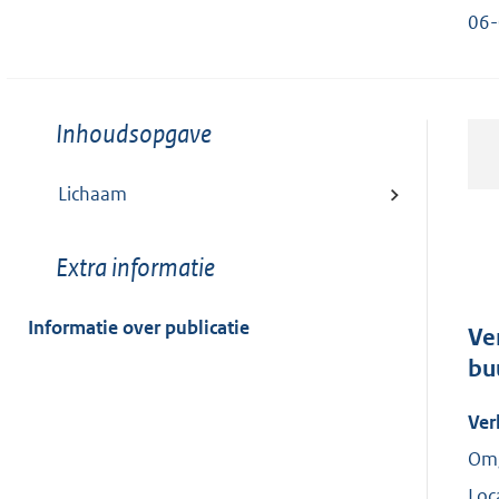
06-
Toon
Inhoudsopgave
meer
van:
Lichaam
Toon
Extra informatie
meer
van:
Informatie over publicatie
Ve
bu
Ver
Omg
Loc