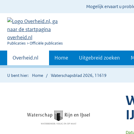
Ter
Mogelijk ervaart u prob
informatie:
U
Publicaties
Officiële publicaties
bent
Primaire
nu
Andere
Overheid.nl
Home
Uitgebreid zoeken
M
hier:
sites
navigatie
binnen
U bent hier:
Home
Waterschapsblad 2026, 11619
W
I
Dat