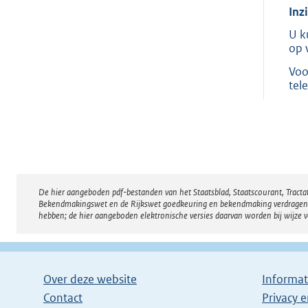
Inz
U k
op 
Voo
tel
De hier aangeboden pdf-bestanden van het Staatsblad, Staatscourant, Tract
Disclaimer
Bekendmakingswet en de Rijkswet goedkeuring en bekendmaking verdragen voor
hebben; de hier aangeboden elektronische versies daarvan worden bij wijze 
Over deze website
Informat
Contact
Privacy 