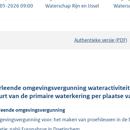
05-2026 09:00
Waterschap Rijn en IJssel
Waters
Authentieke versie (PDF)
b
e
s
t
a
n
d
rleende omgevingsvergunning wateractiviteit
s
urt van de primaire waterkering per plaatse 
g
leende omgevingsvergunning
r
o
evingsvergunning voor: het maken van proefsleuven in de b
o
atie: nabij Europabrug in Doetinchem