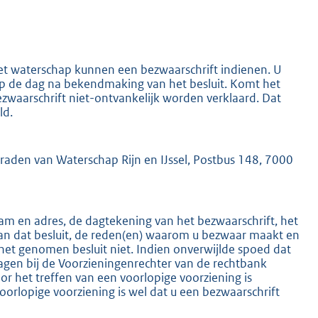
het waterschap kunnen een bezwaarschrift indienen. U
 op de dag na bekendmaking van het besluit. Komt het
ezwaarschrift niet-ontvankelijk worden verklaard. Dat
ld.
K
mraden van Waterschap Rijn en IJssel, Postbus 148, 7000
m en adres, de dagtekening van het bezwaarschrift, het
an dat besluit, de reden(en) waarom u bezwaar maakt en
het genomen besluit niet. Indien onverwijlde spoed dat
ragen bij de Voorzieningenrechter van de rechtbank
 het treffen van een voorlopige voorziening is
oorlopige voorziening is wel dat u een bezwaarschrift