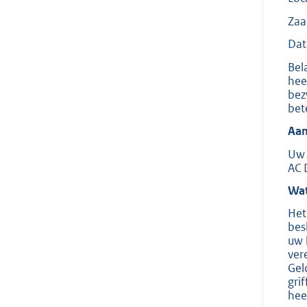
Za
Dat
Bel
hee
bez
bet
Aan
Uw 
AC 
Wat
Het
bes
uw 
ver
Gel
gri
hee