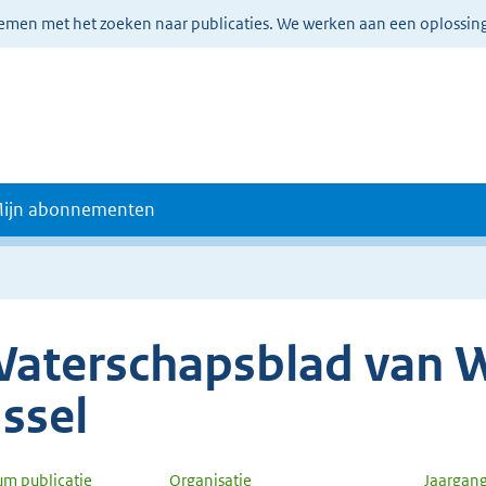
lemen met het zoeken naar publicaties. We werken aan een oplossin
ijn abonnementen
aterschapsblad van W
Jssel
um publicatie
Organisatie
Jaargan