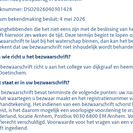
t
aknummer: DSO2026040301428
t
um bekendmaking besluit: 4 mei 2026
e
:
anghebbenden die het niet eens zijn met de beslissing van 
ft hiervoor zes weken de tijd. Deze termijn begint te lopen
2
waarschrift te laat bij het waterschap binnen, dan kan het b
0
ekent dat uw bezwaarschrift niet inhoudelijk wordt behande
9
 wie richt u het bezwaarschrift?
bezwaarschrift richt u aan het college van dijkgraaf en hee
b
Doetinchem.
 staat er in uw bezwaarschrift?
 bezwaarschrift bevat tenminste de volgende punten: uw naa
luit waartegen u bezwaar maakt en het registratienummer v
handtekening. Het indienen van een bezwaarschrift schorst 
eist, is het daarom mogelijk een voorlopige voorziening te v
derland, locatie Arnhem, Postbus 9030 6800 EM Arnhem. Voor
ffierecht verschuldigd. Voorwaarde voor het vragen van een v
ft ingediend.