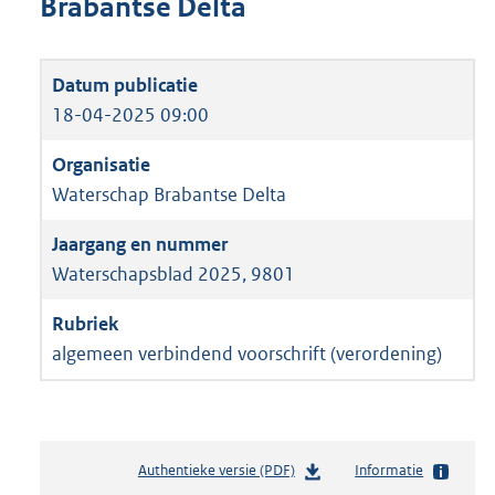
Brabantse Delta
18-04-2025 09:00
Waterschap Brabantse Delta
Waterschapsblad 2025, 9801
algemeen verbindend voorschrift (verordening)
Authentieke versie (PDF)
b
Informatie
e