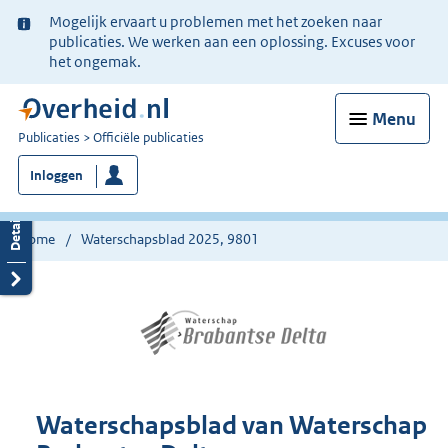
Ter
Mogelijk ervaart u problemen met het zoeken naar
informatie:
publicaties. We werken aan een oplossing. Excuses voor
het ongemak.
Menu
U
Publicaties
Officiële publicaties
bent
Inloggen
nu
hier:
Home
Waterschapsblad 2025, 9801
Waterschapsblad van Waterschap