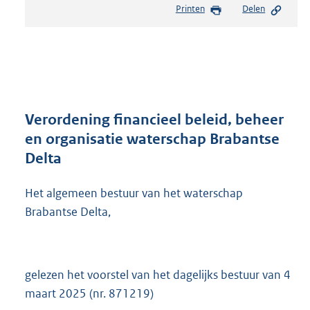
Printen
Delen
s
t
a
n
d
s
g
r
Verordening financieel beleid, beheer
o
en organisatie waterschap Brabantse
o
Delta
t
t
e
Het algemeen bestuur van het waterschap
:
Brabantse Delta,
4
4
6
K
gelezen het voorstel van het dagelijks bestuur van 4
b
maart 2025 (nr. 871219)