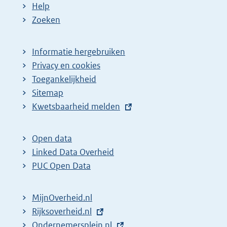
Help
Zoeken
Informatie hergebruiken
Privacy en cookies
Toegankelijkheid
Sitemap
E
Kwetsbaarheid melden
x
t
Open data
e
Linked Data Overheid
r
PUC Open Data
n
e
MijnOverheid.nl
l
E
Rijksoverheid.nl
i
x
E
Ondernemersplein.nl