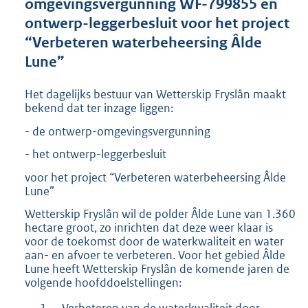
omgevingsvergunning WF-799855 en
o
ontwerp-leggerbesluit voor het project
t
t
“Verbeteren waterbeheersing Âlde
e
Lune”
:
2
Het dagelijks bestuur van Wetterskip Fryslân maakt
6
bekend dat ter inzage liggen:
8
K
- de ontwerp-omgevingsvergunning
b
- het ontwerp-leggerbesluit
voor het project “Verbeteren waterbeheersing Âlde
Lune”
Wetterskip Fryslân wil de polder Âlde Lune van 1.360
hectare groot, zo inrichten dat deze weer klaar is
voor de toekomst door de waterkwaliteit en water
aan- en afvoer te verbeteren. Voor het gebied Âlde
Lune heeft Wetterskip Fryslân de komende jaren de
volgende hoofddoelstellingen:
1.
Verbeteren van de waterkwaliteit door