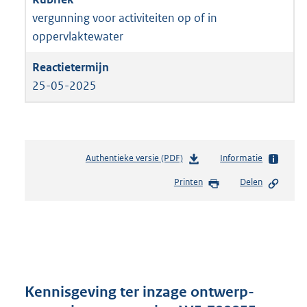
vergunning voor activiteiten op of in
oppervlaktewater
25-05-2025
Authentieke versie (PDF)
b
Informatie
e
Printen
Delen
s
t
a
n
d
s
g
r
Kennisgeving ter inzage ontwerp-
o