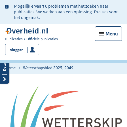
Ter
Mogelijk ervaart u problemen met het zoeken naar
informatie:
publicaties. We werken aan een oplossing. Excuses voor
het ongemak.
Menu
U
Publicaties
Officiële publicaties
bent
Inloggen
nu
hier:
Home
Waterschapsblad 2025, 9049