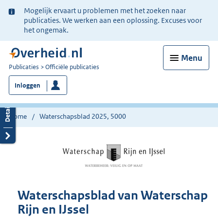
Ter
Mogelijk ervaart u problemen met het zoeken naar
informatie:
publicaties. We werken aan een oplossing. Excuses voor
het ongemak.
Menu
U
Publicaties
Officiële publicaties
bent
Inloggen
nu
hier:
Home
Waterschapsblad 2025, 5000
Waterschapsblad van Waterschap
Rijn en IJssel