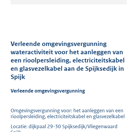
t
a
n
d
s
g
r
Verleende omgevingsvergunning
o
wateractiviteit voor het aanleggen van
o
een rioolpersleiding, electriciteitskabel
t
t
en glasvezelkabel aan de Spijksedijk in
e
Spijk
:
2
Verleende omgevingsvergunning
1
0
K
Omgevingsvergunning voor: het aanleggen van een
b
rioolpersleiding, electriciteitskabel en glasvezelkabel
Locatie: dijkpaal 29-30 Spijksedijk/Vliegenwaard