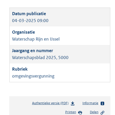
04-03-2025 09:00
Waterschap Rijn en IJssel
Waterschapsblad 2025, 5000
omgevingsvergunning
Authentieke versie (PDF)
b
Informatie
e
Printen
Delen
s