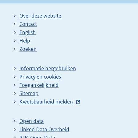
Over deze website
Contact
English
Help
Zoeken
Informatie hergebruiken
Privacy en cookies
Toegankelijkheid
Sitemap
E
Kwetsbaarheid melden
x
t
Open data
e
Linked Data Overheid
r
PUC Open Data