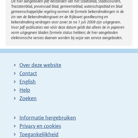
Disclaimer
De hier aangeboden pdf-bestanden van het Staatsblad, Staatscourant,
Tractatenblad, provinciaal blad, gemeenteblad, waterschapsblad en blad
gemeenschappelijke regeling vormen de formele bekendmakingen in de
zin van de Bekendmakingswet en de Rijkswet goedkeuring en
bekendmaking verdragen voor zover ze na 1 juli 2009 zijn uitgegeven.
Voor pdf-publicaties van vóór deze datum geldt dat alleen de in papieren
vorm uitgegeven bladen formele status hebben; de hier aangeboden
elektronische versies daarvan worden bij wijze van service aangeboden.
Over deze website
Contact
English
Help
Zoeken
Informatie hergebruiken
Privacy en cookies
Toegankelijkheid