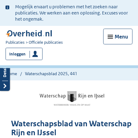
Ter
Mogelijk ervaart u problemen met het zoeken naar
informatie:
publicaties. We werken aan een oplossing. Excuses voor
het ongemak.
Menu
U
Publicaties
Officiële publicaties
bent
Inloggen
nu
hier:
Home
Waterschapsblad 2025, 441
Waterschapsblad van Waterschap
Rijn en IJssel