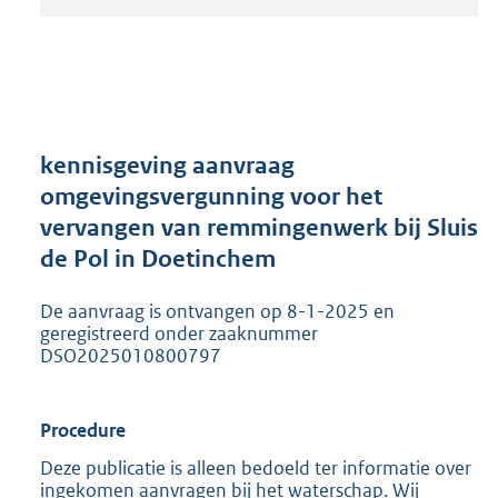
t
a
n
d
s
g
r
kennisgeving aanvraag
o
omgevingsvergunning voor het
o
vervangen van remmingenwerk bij Sluis
t
t
de Pol in Doetinchem
e
:
De aanvraag is ontvangen op 8-1-2025 en
2
geregistreerd onder zaaknummer
0
DSO2025010800797
5
K
b
Procedure
Deze publicatie is alleen bedoeld ter informatie over
ingekomen aanvragen bij het waterschap. Wij