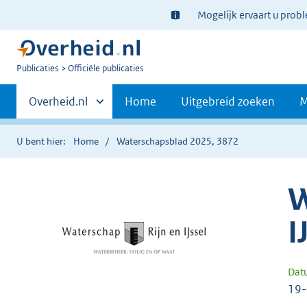
Ter
Mogelijk ervaart u prob
informatie:
U
Publicaties
Officiële publicaties
bent
Primaire
nu
Andere
Overheid.nl
Home
Uitgebreid zoeken
M
hier:
sites
navigatie
binnen
U bent hier:
Home
Waterschapsblad 2025, 3872
W
I
Dat
19-