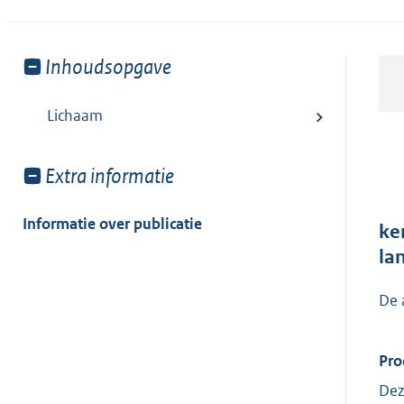
Toon
Inhoudsopgave
meer
van:
Lichaam
Toon
Extra informatie
meer
van:
Informatie over publicatie
ke
la
De 
Pro
Dez