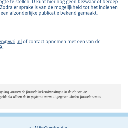
gte te stellen. U kunt hier nog geen bezwaar of beroep
dra er sprake is van de mogelijkheid tot het indienen
 een afzonderlijke publicatie bekend gemaakt.
en@wrij.nl
of contact opnemen met een van de
K
9.
regeling vormen de formele bekendmakingen in de zin van de
eldt dat alleen de in papieren vorm uitgegeven bladen formele status
MijnOverheid.nl