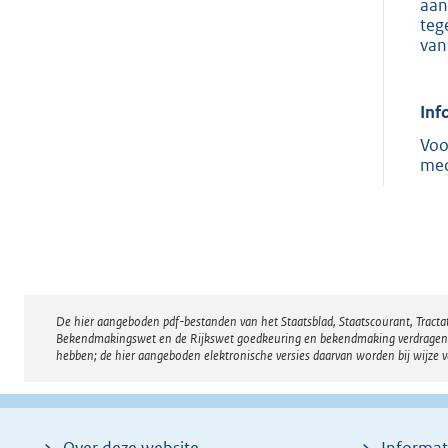
aan
teg
van
Inf
Voo
med
De hier aangeboden pdf-bestanden van het Staatsblad, Staatscourant, Tract
Disclaimer
Bekendmakingswet en de Rijkswet goedkeuring en bekendmaking verdragen voor
hebben; de hier aangeboden elektronische versies daarvan worden bij wijze 
Over deze website
Informat