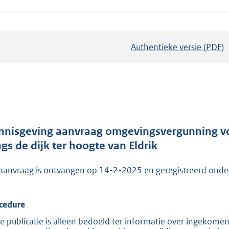
Authentieke versie (PDF)
b
e
s
t
a
n
d
nnisgeving aanvraag omgevingsvergunning vo
s
ngs de dijk ter hoogte van Eldrik
g
aanvraag is ontvangen op 14-2-2025 en geregistreerd on
r
o
o
cedure
t
e publicatie is alleen bedoeld ter informatie over ingekome
t