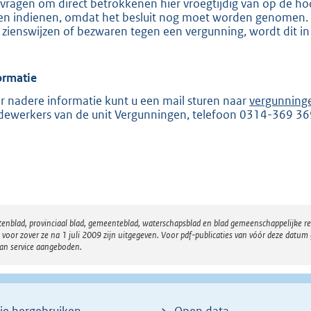
vragen om direct betrokkenen hier vroegtijdig van op de hoo
e
en indienen, omdat het besluit nog moet worden genomen. Zo
 zienswijzen of bezwaren tegen een vergunning, wordt dit in
:
2
0
ormatie
5
r nadere informatie kunt u een mail sturen naar
vergunning
ewerkers van de unit Vergunningen, telefoon 0314-369 36
b
atenblad, provinciaal blad, gemeenteblad, waterschapsblad en blad gemeenschappelijke 
 zover ze na 1 juli 2009 zijn uitgegeven. Voor pdf-publicaties van vóór deze datum g
van service aangeboden.
ie hergebruiken
Open data