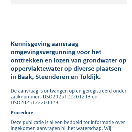
t
a
n
d
s
g
r
Kennisgeving aanvraag
o
omgevingsvergunning voor het
o
onttrekken en lozen van grondwater op
t
t
oppervlaktewater op diverse plaatsen
e
in Baak, Steenderen en Toldijk.
:
2
De aanvraag is ontvangen op en geregistreerd onder
0
zaaknummers DSO2025122201213 en
5
DSO2025122201173.
K
b
Procedure
Deze publicatie is alleen bedoeld ter informatie over
ingekomen aanvragen bij het waterschap. Wij