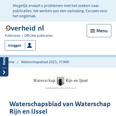
Ter
Mogelijk ervaart u problemen met het zoeken naar
informatie:
publicaties. We werken aan een oplossing. Excuses voor
het ongemak.
Menu
U
Publicaties
Officiële publicaties
bent
Inloggen
nu
hier:
Home
Waterschapsblad 2025, 31900
Waterschapsblad van Waterschap
Rijn en IJssel