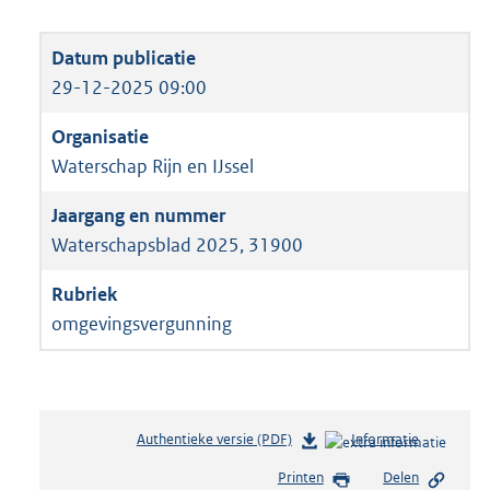
29-12-2025 09:00
Waterschap Rijn en IJssel
Waterschapsblad 2025, 31900
omgevingsvergunning
Authentieke versie (PDF)
b
Informatie
e
Printen
Delen
s