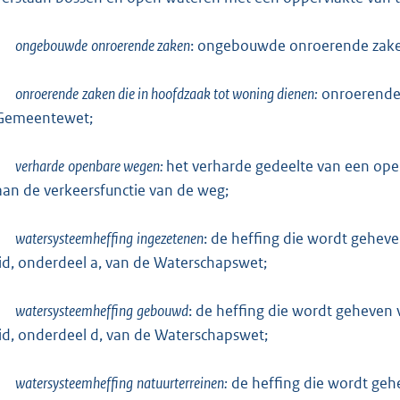
ongebouwde
onroerende zaken
: ongebouwde onroerende zaken
onroerende
zaken die in hoofdzaak tot woning dienen:
onroerende z
Gemeentewet;
verharde
openbare wegen:
het verharde gedeelte van een ope
aan de verkeersfunctie van de weg;
watersysteemheffing
ingezetenen
: de heffing die wordt geheve
lid, onderdeel a, van de Waterschapswet;
watersysteemheffing
gebouwd
: de heffing die wordt geheven v
lid, onderdeel d, van de Waterschapswet;
watersysteemheffing
natuurterreinen:
de heffing die wordt gehe