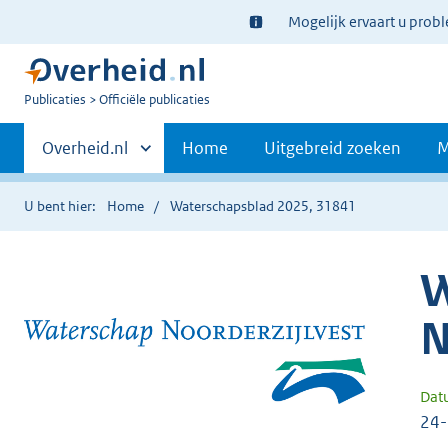
Ter
Mogelijk ervaart u prob
informatie:
U
Publicaties
Officiële publicaties
bent
Primaire
nu
Andere
Overheid.nl
Home
Uitgebreid zoeken
M
hier:
sites
navigatie
binnen
U bent hier:
Home
Waterschapsblad 2025, 31841
W
N
Dat
24-