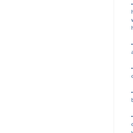
•
•
•
•
•