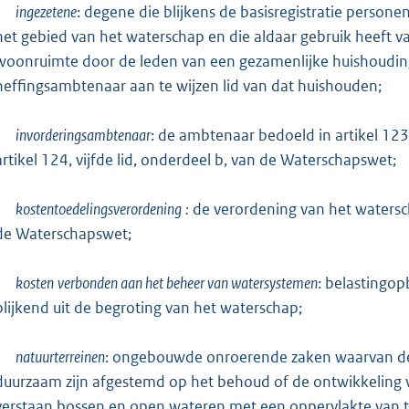
ingezetene
: degene die blijkens de basisregistratie persone
het gebied van het waterschap en die aldaar gebruik heeft 
woonruimte door de leden van een gezamenlijke huishoudin
heffingsambtenaar aan te wijzen lid van dat huishouden;
invorderingsambtenaar
: de ambtenaar bedoeld in artikel 123
artikel 124, vijfde lid, onderdeel b, van de Waterschapswet;
kostentoedelingsverordening
:
de verordening van het waterscha
de Waterschapswet;
kosten
verbonden aan het beheer van watersystemen
: belastingo
blijkend uit de begroting van het waterschap;
natuurterreinen
: ongebouwde onroerende zaken waarvan de 
duurzaam zijn afgestemd op het behoud of de ontwikkeling
verstaan bossen en open wateren met een oppervlakte van t