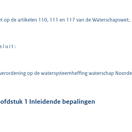
t
e
et op de artikelen 110, 111 en 117 van de Waterschapswet;
:
6
4
5
 l u i t :
b
verordening op de watersysteemheffing waterschap Noorderzijl
ofdstuk
1
Inleidende bepalingen