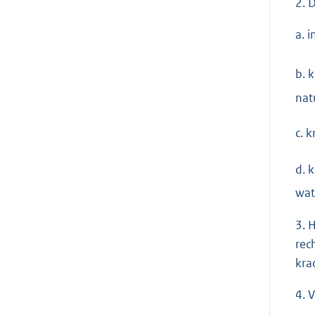
2. 
a. 
b.
k
nat
c.
kr
d. 
wat
3. 
rec
kra
4. 