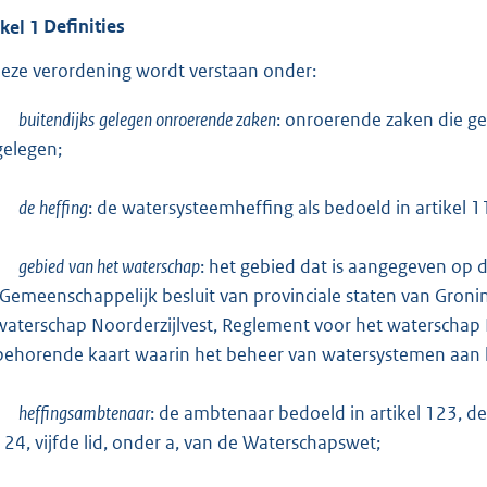
ikel
1
Definities
deze verordening wordt verstaan onder:
buitendijks
gelegen onroerende zaken
: onroerende zaken die geh
gelegen;
de
heffing
: de watersysteemheffing als bedoeld in artikel 1
gebied
van het waterschap
: het gebied dat is aangegeven op d
(Gemeenschappelijk besluit van provinciale staten van Groni
waterschap Noorderzijlvest, Reglement voor het waterschap N
behorende kaart waarin het beheer van watersystemen aan 
heffingsambtenaar
: de ambtenaar bedoeld in artikel 123, de
124, vijfde lid, onder a, van de Waterschapswet;