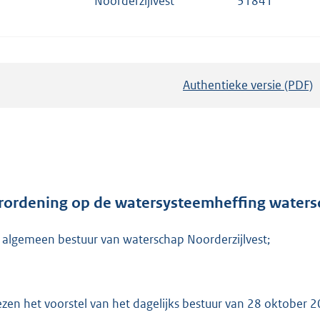
Noorderzijlvest
31841
Authentieke versie (PDF)
b
e
s
t
a
n
d
rordening op de watersysteemheffing watersc
s
 algemeen bestuur van waterschap Noorderzijlvest;
g
r
o
o
ezen het voorstel van het dagelijks bestuur van 28 oktober 2
t