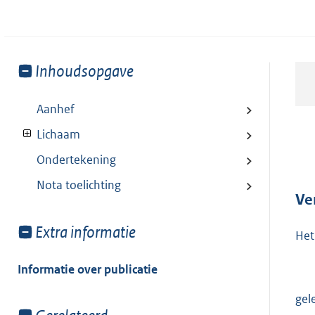
Toon
Inhoudsopgave
meer
van:
Aanhef
Lichaam
Ondertekening
Nota toelichting
Ve
Toon
Extra informatie
Het
meer
van:
Informatie over publicatie
gel