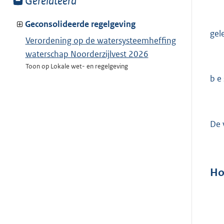
Toon
Gerelateerd
meer
van:
Geconsolideerde regelgeving
gel
Verordening op de watersysteemheffing
waterschap Noorderzijlvest 2026
Toon op Lokale wet- en regelgeving
b e s
De 
Ho