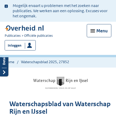
Ter
Mogelijk ervaart u problemen met het zoeken naar
informatie:
publicaties. We werken aan een oplossing. Excuses voor
het ongemak.
Menu
U
Publicaties
Officiële publicaties
bent
Inloggen
nu
hier:
Home
Waterschapsblad 2025, 27852
Waterschapsblad van Waterschap
Rijn en IJssel