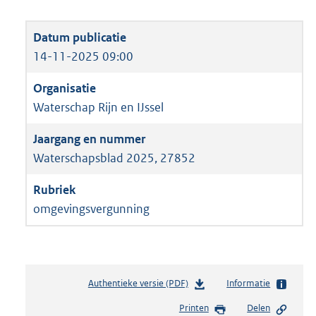
14-11-2025 09:00
Waterschap Rijn en IJssel
Waterschapsblad 2025, 27852
omgevingsvergunning
Authentieke versie (PDF)
b
Informatie
e
Printen
Delen
s