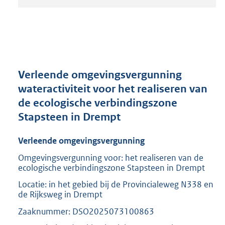
t
a
n
d
s
g
r
Verleende omgevingsvergunning
o
wateractiviteit voor het realiseren van
o
de ecologische verbindingszone
t
t
Stapsteen in Drempt
e
:
Verleende omgevingsvergunning
2
0
Omgevingsvergunning voor: het realiseren van de
ecologische verbindingszone Stapsteen in Drempt
9
K
Locatie: in het gebied bij de Provincialeweg N338 en
b
de Rijksweg in Drempt
Zaaknummer: DSO2025073100863