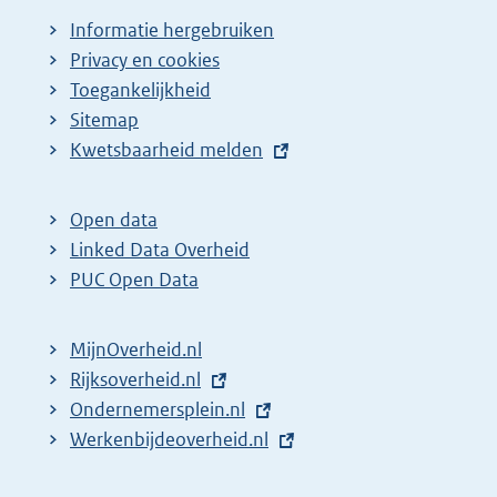
Informatie hergebruiken
Privacy en cookies
Toegankelijkheid
Sitemap
E
Kwetsbaarheid melden
x
t
Open data
e
Linked Data Overheid
r
PUC Open Data
n
e
MijnOverheid.nl
l
E
Rijksoverheid.nl
i
x
E
Ondernemersplein.nl
n
t
x
E
Werkenbijdeoverheid.nl
k
e
t
x
: