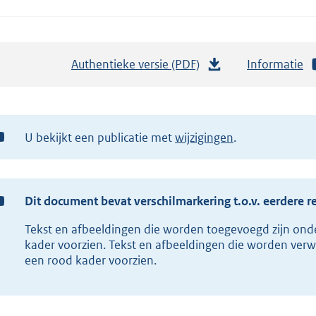
Authentieke versie (PDF)
b
Informatie
e
s
t
U bekijkt een publicatie met
wijzigingen
a
n
d
s
Dit document bevat verschilmarkering t.o.v. eerdere r
g
Tekst en afbeeldingen die worden toegevoegd zijn ond
r
kader voorzien. Tekst en afbeeldingen die worden verw
o
een rood kader voorzien.
o
t
t