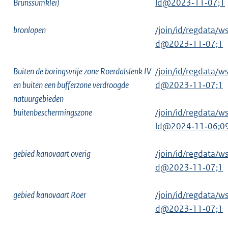
Brunssumklei)
ld@2023‑11‑07;1
bronlopen
/join/id/regdata
d@2023‑11‑07;1
Buiten de boringsvrije zone Roerdalslenk IV
/join/id/regdata
en buiten een bufferzone verdroogde
d@2023‑11‑07;1
natuurgebieden
buitenbeschermingszone
/join/id/regdata
ld@2024‑11‑06;0
gebied kanovaart overig
/join/id/regdata
d@2023‑11‑07;1
gebied kanovaart Roer
/join/id/regdata
d@2023‑11‑07;1