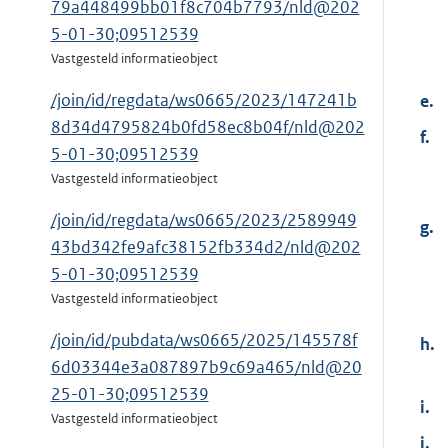
79a448499bb01f8c704b7793/nld@202
5-01-30;09512539
Vastgesteld informatieobject
/join/id/regdata/ws0665/2023/147241b
e.
8d34d4795824b0fd58ec8b04f/nld@202
f.
5-01-30;09512539
Vastgesteld informatieobject
/join/id/regdata/ws0665/2023/2589949
g.
43bd342fe9afc38152fb334d2/nld@202
5-01-30;09512539
Vastgesteld informatieobject
/join/id/pubdata/ws0665/2025/145578f
h.
6d03344e3a087897b9c69a465/nld@20
25-01-30;09512539
i.
Vastgesteld informatieobject
j.