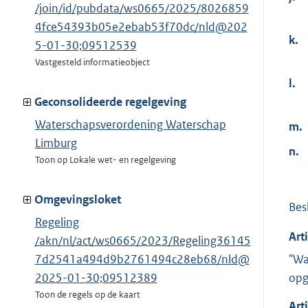
/join/id/pubdata/ws0665/2025/8026859
4fce54393b05e2ebab53f70dc/nld@202
k.
5-01-30;09512539
Vastgesteld informatieobject
l.
Geconsolideerde regelgeving
Waterschapsverordening Waterschap
m.
Limburg
n.
Toon op Lokale wet- en regelgeving
Omgevingsloket
Besl
Regeling
Art
/akn/nl/act/ws0665/2023/Regeling36145
"Wa
7d2541a494d9b2761494c28eb68/nld@
opg
2025-01-30;09512389
Toon de regels op de kaart
Art