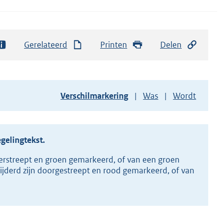
Gerelateerd
Printen
Delen
Toon
Verschilmarkering
Was
Wordt
versie
van
document
egelingtekst.
erstreept en groen gemarkeerd, of van een groen
ijderd zijn doorgestreept en rood gemarkeerd, of van