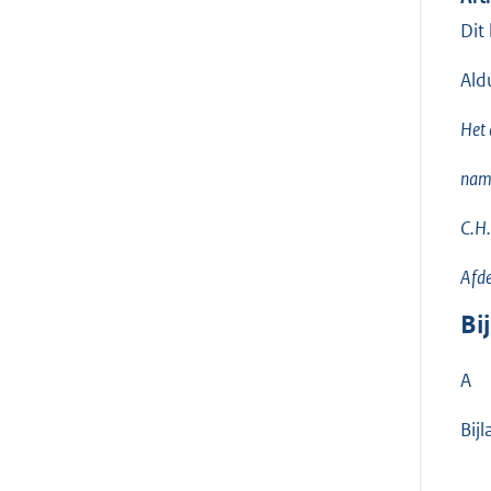
Dit
Ald
Het 
nam
C.H.
Afde
Bi
A
Bij