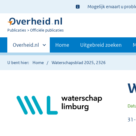
Ter
Mogelijk ervaart u prob
informatie:
U
Publicaties
Officiële publicaties
bent
Primaire
nu
Andere
Overheid.nl
Home
Uitgebreid zoeken
M
hier:
sites
navigatie
binnen
U bent hier:
Home
Waterschapsblad 2025, 2326
W
Dat
31-