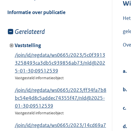
meer
Wi
van:
Informatie over publicatie
Het
Toon
Gerelateerd
gel
meer
Ove
van:
Vaststelling
/join/id/regdata/ws0665/2023/5c0f3913
3258493ca3db5c939856ab73/nld@202
5-01-30;09512539
a.
Vastgesteld informatieobject
b.
/join/id/regdata/ws0665/2023/ff34fa7b8
bc54e4d8c5addec74355f47/nld@2025-
01-30;09512539
c.
Vastgesteld informatieobject
/join/id/regdata/ws0665/2023/14cd69a7
d.