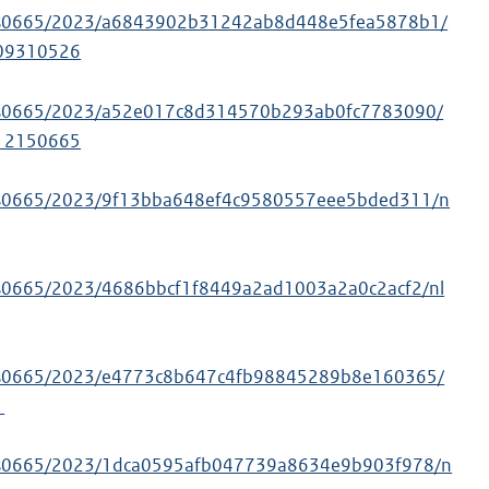
/ws0665/2023/a6843902b31242ab8d448e5fea5878b1/
09310526
/ws0665/2023/a52e017c8d314570b293ab0fc7783090/
12150665
/ws0665/2023/9f13bba648ef4c9580557eee5bded311/n
/ws0665/2023/4686bbcf1f8449a2ad1003a2a0c2acf2/nl
/ws0665/2023/e4773c8b647c4fb98845289b8e160365/
1
/ws0665/2023/1dca0595afb047739a8634e9b903f978/n