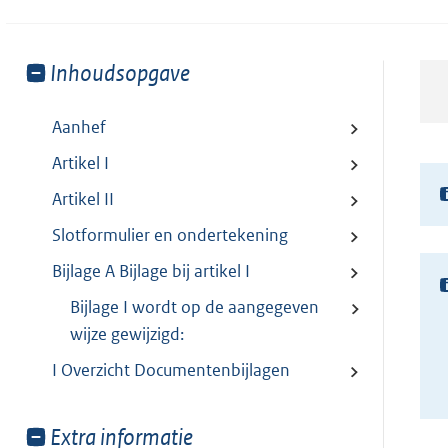
Toon
Inhoudsopgave
meer
van:
Aanhef
Artikel I
Artikel II
Slotformulier en ondertekening
Bijlage A Bijlage bij artikel I
Bijlage I wordt op de aangegeven
wijze gewijzigd:
I Overzicht Documentenbijlagen
Toon
Extra informatie