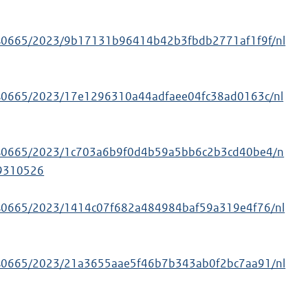
/ws0665/2023/9b17131b96414b42b3fbdb2771af1f9f/nl
/ws0665/2023/17e1296310a44adfaee04fc38ad0163c/nl
/ws0665/2023/1c703a6b9f0d4b59a5bb6c2b3cd40be4/n
9310526
/ws0665/2023/1414c07f682a484984baf59a319e4f76/nl
/ws0665/2023/21a3655aae5f46b7b343ab0f2bc7aa91/nl