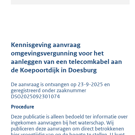
t
a
n
d
s
g
r
Kennisgeving aanvraag
o
omgevingsvergunning voor het
o
aanleggen van een telecomkabel aan
t
t
de Koepoortdijk in Doesburg
e
:
De aanvraag is ontvangen op 23-9-2025 en
2
geregistreerd onder zaaknummer
0
DSO2025092301074
5
Procedure
K
b
Deze publicatie is alleen bedoeld ter informatie over
ingekomen aanvragen bij het waterschap. Wij
publiceren deze aanvragen om direct betrokkenen
hier vroegtijdig van op de hoogte te stellen. U kunt