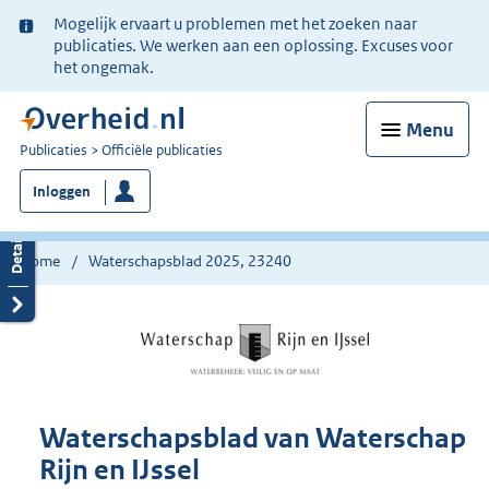
Ter
Mogelijk ervaart u problemen met het zoeken naar
informatie:
publicaties. We werken aan een oplossing. Excuses voor
het ongemak.
Menu
U
Publicaties
Officiële publicaties
bent
Inloggen
nu
hier:
Home
Waterschapsblad 2025, 23240
Waterschapsblad van Waterschap
Rijn en IJssel