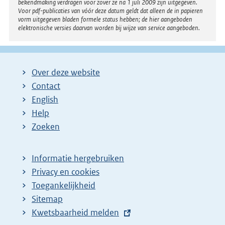
bekendmaking verdragen voor zover ze na 1 juli 2009 zijn uitgegeven.
Voor pdf-publicaties van vóór deze datum geldt dat alleen de in papieren
vorm uitgegeven bladen formele status hebben; de hier aangeboden
elektronische versies daarvan worden bij wijze van service aangeboden.
Over deze website
Contact
English
Help
Zoeken
Informatie hergebruiken
Privacy en cookies
Toegankelijkheid
Sitemap
E
Kwetsbaarheid melden