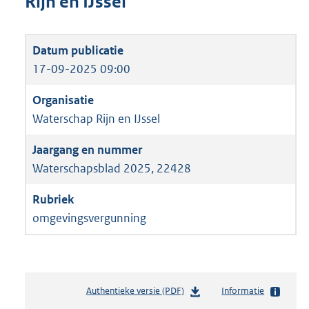
Rijn en IJssel
17-09-2025 09:00
Waterschap Rijn en IJssel
Waterschapsblad 2025, 22428
omgevingsvergunning
Authentieke versie (PDF)
b
Informatie
e