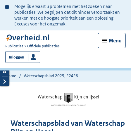
Ter
Mogelijk ervaart u problemen met het zoeken naar
informatie:
publicaties. We begrijpen dat dit hinder veroorzaakt en
werken met de hoogste prioriteit aan een oplossing.
Excuses voor het ongemak.
Menu
U
Publicaties
Officiële publicaties
bent
Inloggen
nu
hier:
Home
Waterschapsblad 2025, 22428
Waterschapsblad van Waterschap