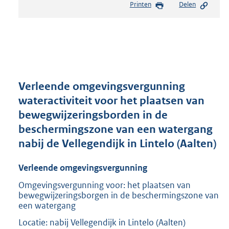
Printen
Delen
s
t
a
n
d
s
g
r
Verleende omgevingsvergunning
o
wateractiviteit voor het plaatsen van
o
bewegwijzeringsborden in de
t
t
beschermingszone van een watergang
e
nabij de Vellegendijk in Lintelo (Aalten)
:
2
Verleende omgevingsvergunning
1
0
Omgevingsvergunning voor: het plaatsen van
K
bewegwijzeringsborgen in de beschermingszone van
b
een watergang
Locatie: nabij Vellegendijk in Lintelo (Aalten)