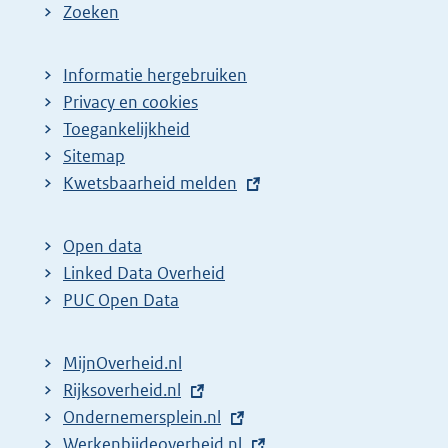
Zoeken
Informatie hergebruiken
Privacy en cookies
Toegankelijkheid
Sitemap
E
Kwetsbaarheid melden
x
t
Open data
e
Linked Data Overheid
r
PUC Open Data
n
e
MijnOverheid.nl
l
E
Rijksoverheid.nl
i
x
E
Ondernemersplein.nl
n
t
x
E
Werkenbijdeoverheid.nl