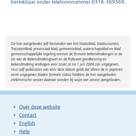
bereikbaar onder telefoonnummer 0314-369369.
Disclaimer
De hier aangeboden pdf-bestanden van het Staatsblad, Staatscourant,
Tractatenblad, provinciaal blad, gemeenteblad, waterschapsblad en blad
gemeenschappelijke regeling vormen de formele bekendmakingen in de
zin van de Bekendmakingswet en de Rijkswet goedkeuring en
bekendmaking verdragen voor zover ze na 1 juli 2009 zijn uitgegeven.
Voor pdf-publicaties van vóór deze datum geldt dat alleen de in papieren
vorm uitgegeven bladen formele status hebben; de hier aangeboden
elektronische versies daarvan worden bij wijze van service aangeboden.
Over deze website
Contact
English
Help