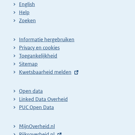
English
Help
Zoeken
Informatie hergebruiken
Privacy en cookies
Toegankelijkheid
Sitemap
E
Kwetsbaarheid melden
x
t
Open data
e
Linked Data Overheid
r
PUC Open Data
n
e
MijnOverheid.nl
l
E
Rijksoverheid.nl