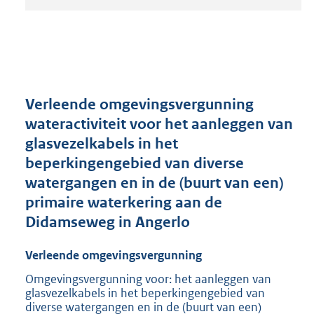
t
a
n
d
s
g
r
Verleende omgevingsvergunning
o
wateractiviteit voor het aanleggen van
o
glasvezelkabels in het
t
t
beperkingengebied van diverse
e
watergangen en in de (buurt van een)
:
primaire waterkering aan de
2
1
Didamseweg in Angerlo
0
K
Verleende omgevingsvergunning
b
Omgevingsvergunning voor: het aanleggen van
glasvezelkabels in het beperkingengebied van
diverse watergangen en in de (buurt van een)