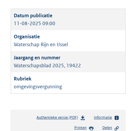
11-08-2025 09:00
Waterschap Rijn en IJssel
Waterschapsblad 2025, 19422
omgevingsvergunning
Authentieke versie (PDF)
b
Informatie
e
Printen
Delen
s