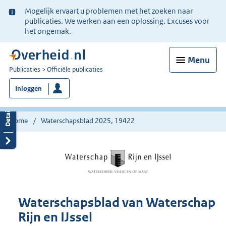
Ter
Mogelijk ervaart u problemen met het zoeken naar
informatie:
publicaties. We werken aan een oplossing. Excuses voor
het ongemak.
Menu
U
Publicaties
Officiële publicaties
bent
Inloggen
nu
hier:
Home
Waterschapsblad 2025, 19422
Waterschapsblad van Waterschap
Rijn en IJssel