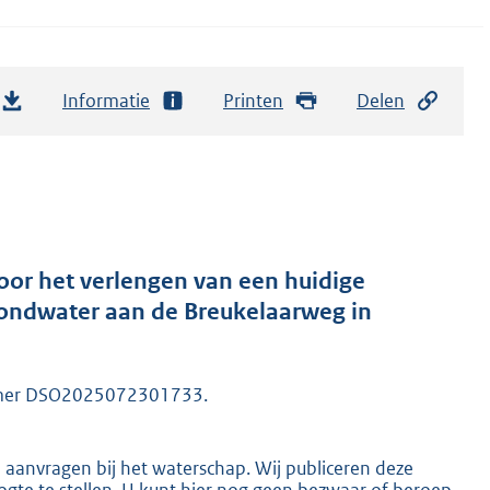
Informatie
Printen
Delen
or het verlengen van een huidige
rondwater aan de Breukelaarweg in
ummer DSO2025072301733.
n aanvragen bij het waterschap. Wij publiceren deze
gte te stellen. U kunt hier nog geen bezwaar of beroep