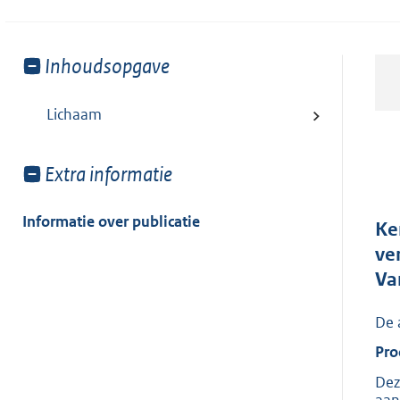
Toon
Inhoudsopgave
meer
van:
Lichaam
Toon
Extra informatie
meer
van:
Informatie over publicatie
Ke
ve
Va
De 
Pro
Dez
aan