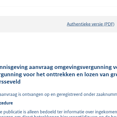
Authentieke versie (PDF)
b
e
s
t
a
n
d
nnisgeving aanvraag omgevingsvergunning vo
s
rgunning voor het onttrekken en lozen van g
g
rsseveld
r
aanvraag is ontvangen op en geregistreerd onder zaakn
o
o
cedure
t
e publicatie is alleen bedoeld ter informatie over ingekome
t
vragen om direct betrokkenen hier vroegtijdig van op de hoo