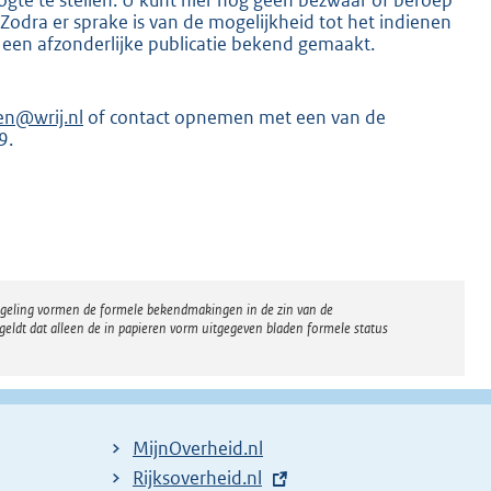
dra er sprake is van de mogelijkheid tot het indienen
 een afzonderlijke publicatie bekend gemaakt.
en@wrij.nl
of contact opnemen met een van de
9.
K
regeling vormen de formele bekendmakingen in de zin van de
eldt dat alleen de in papieren vorm uitgegeven bladen formele status
MijnOverheid.nl
E
Rijksoverheid.nl