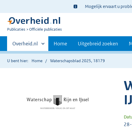
Ter
Mogelijk ervaart u prob
informatie:
U
Publicaties
Officiële publicaties
bent
Primaire
nu
Andere
Overheid.nl
Home
Uitgebreid zoeken
M
hier:
sites
navigatie
binnen
U bent hier:
Home
Waterschapsblad 2025, 18179
W
I
Dat
28-