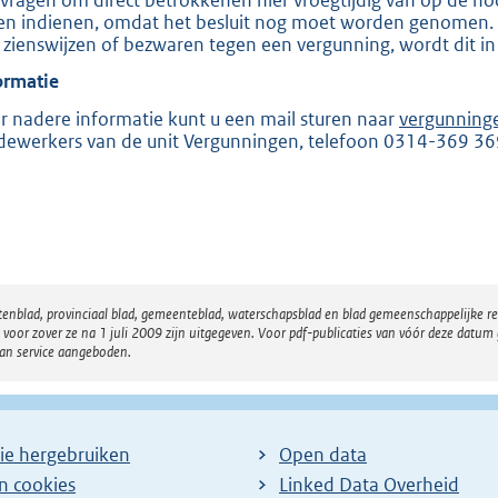
en indienen, omdat het besluit nog moet worden genomen. Zo
e
 zienswijzen of bezwaren tegen een vergunning, wordt dit in
:
ormatie
2
0
r nadere informatie kunt u een mail sturen naar
vergunning
ewerkers van de unit Vergunningen, telefoon 0314-369 36
5
b
atenblad, provinciaal blad, gemeenteblad, waterschapsblad en blad gemeenschappelijke 
 zover ze na 1 juli 2009 zijn uitgegeven. Voor pdf-publicaties van vóór deze datum g
van service aangeboden.
ie hergebruiken
Open data
en cookies
Linked Data Overheid