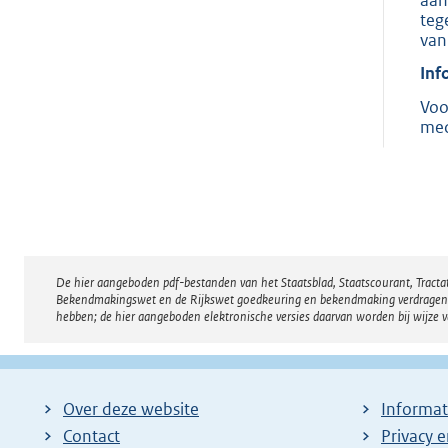
teg
van
Inf
Voo
med
De hier aangeboden pdf-bestanden van het Staatsblad, Staatscourant, Tract
Disclaimer
Bekendmakingswet en de Rijkswet goedkeuring en bekendmaking verdragen voor
hebben; de hier aangeboden elektronische versies daarvan worden bij wijze 
Over deze website
Informat
Contact
Privacy 