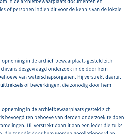
d om in de archiefbewaarplaats documenten en
es of personen indien dit voor de kennis van de lokale
e opneming in de archief-bewaarplaats gesteld zich
f archivaris desgevraagd onderzoek in de door hem
hoeve van waterschapsorganen. Hij verstrekt daaruit
 uittreksels of bewerkingen, die zonodig door hem
e opneming in de archiefbewaarplaats gesteld zich
ivaris bevoegd ten behoeve van derden onderzoek te doen
melingen. Hij verstrekt daaruit aan een ieder die zulks
gen, die zonodig door hem worden gecollationeerd en