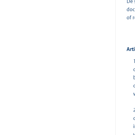
De 
doc
of 
Art