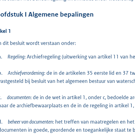
e
ofdstuk
I Algemene bepalingen
:
4
ikel
1
7
2
In dit besluit wordt verstaan onder:
b
a.
Regeling
: Archiefregeling (uitwerking van artikel 11 van he
b.
Archiefverordening
: de in de artikelen 35 eerste lid en 37
vastgesteld bij besluit van het algemeen bestuur van watersc
.
documenten
: de in de wet in artikel 1, onder c, bedoelde 
naar de archiefbewaarplaats en de in de regeling in artikel 1
d.
beheer van documenten
: het treffen van maatregelen en he
documenten in goede, geordende en toegankelijke staat te 