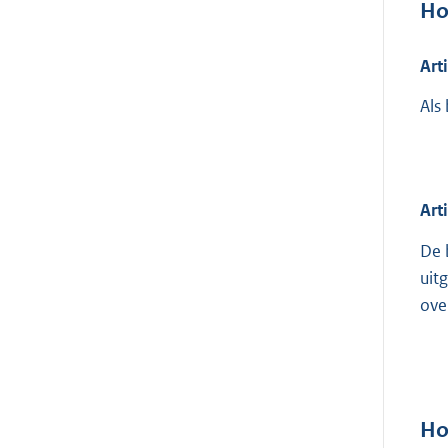
Ho
Art
Als
Art
De 
uit
ove
Ho