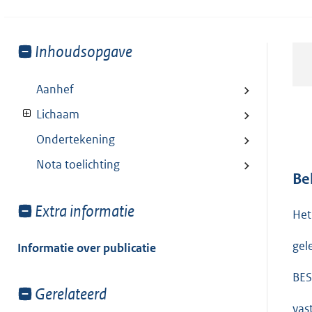
Toon
Inhoudsopgave
meer
van:
Aanhef
Lichaam
Ondertekening
Nota toelichting
Be
Toon
Extra informatie
Het
meer
van:
gel
Informatie over publicatie
BES
Toon
Gerelateerd
meer
vas