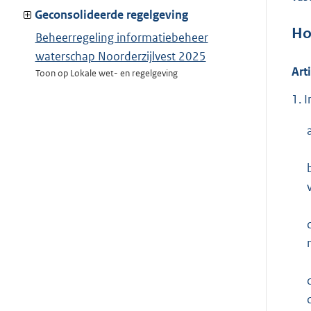
van:
Geconsolideerde regelgeving
Ho
Beheerregeling informatiebeheer
waterschap Noorderzijlvest 2025
Art
Toon op Lokale wet- en regelgeving
1. 
c