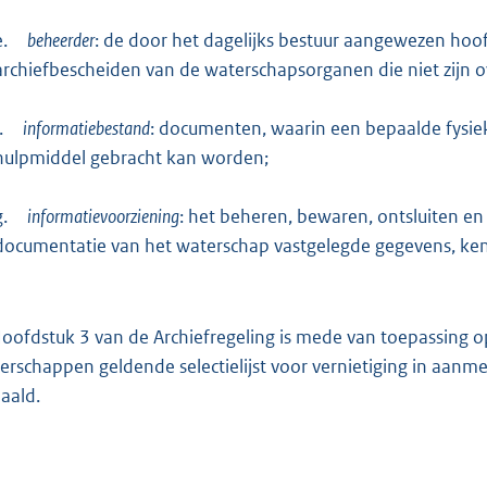
e.
beheerder
: de door het dagelijks bestuur aangewezen hoo
archiefbescheiden van de waterschapsorganen die niet zijn 
.
informatiebestand
: documenten, waarin een bepaalde fysiek
hulpmiddel gebracht kan worden;
g.
informatievoorziening
: het beheren, bewaren, ontsluiten e
documentatie van het waterschap vastgelegde gegevens, ken
Hoofdstuk 3 van de Archiefregeling is mede van toepassing
erschappen geldende selectielijst voor vernietiging in aanmer
aald.