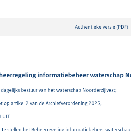
Authentieke versie (PDF)
b
e
s
t
a
n
d
heerregeling informatiebeheer waterschap No
s
 dagelijks bestuur van het waterschap Noorderzijlvest;
g
r
et op artikel 2 van de Archiefverordening 2025;
o
o
LUIT
t
t
t te stellen het Beheerregeling informatiebeheer waterschap