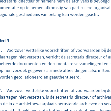
secretaris-directeur of namens hem de archivaris is bevoeg
umentatie op te nemen afkomstig van particuliere organisati
regionale geschiedenis van belang kan worden geacht.
ikel
4
1.
Voorzover wettelijke voorschriften of voorwaarden bij d
daartegen niet verzetten, verricht de secretaris-directeur o
beheerde documenten en documentaire verzamelingen ten be
op hun verzoek gegevens alsmede afbeeldingen, afschriften,
worden gecollationeerd en geauthentiseerd.
2.
Voorzover wettelijke voorschriften of voorwaarden bij d
daartegen niet verzetten, is de secretaris-directeur of arch
in de in de archiefbewaarplaats berustende archieven en verza
verzoekt afbeeldingen, afschriften, uittreksels of bewerkin