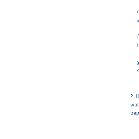
f
2. 
wat
bep