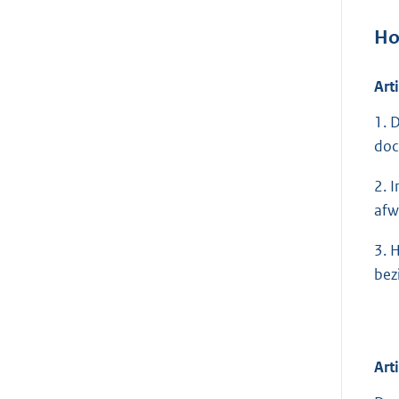
Ho
Art
1. 
doc
2. 
afw
3. 
bez
Art