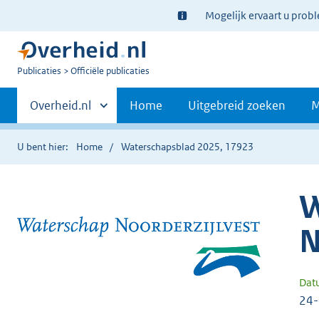
Ter
Mogelijk ervaart u prob
informatie:
U
Publicaties
Officiële publicaties
bent
Primaire
nu
Andere
Overheid.nl
Home
Uitgebreid zoeken
M
hier:
sites
navigatie
binnen
U bent hier:
Home
Waterschapsblad 2025, 17923
W
N
Dat
24-