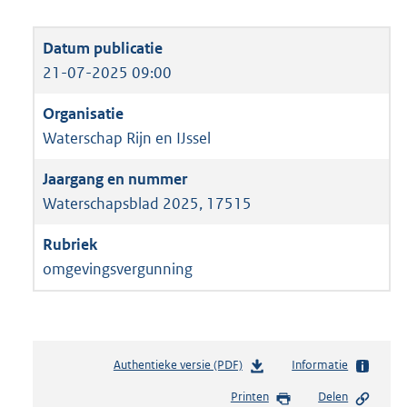
21-07-2025 09:00
Waterschap Rijn en IJssel
Waterschapsblad 2025, 17515
omgevingsvergunning
Authentieke versie (PDF)
b
Informatie
e
Printen
Delen
s