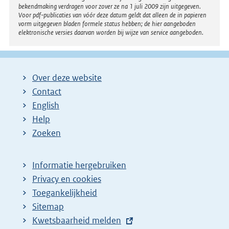
bekendmaking verdragen voor zover ze na 1 juli 2009 zijn uitgegeven.
Voor pdf-publicaties van vóór deze datum geldt dat alleen de in papieren
vorm uitgegeven bladen formele status hebben; de hier aangeboden
elektronische versies daarvan worden bij wijze van service aangeboden.
Over deze website
Contact
English
Help
Zoeken
Informatie hergebruiken
Privacy en cookies
Toegankelijkheid
Sitemap
E
Kwetsbaarheid melden