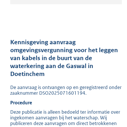
t
a
n
d
s
g
r
Kennisgeving aanvraag
o
omgevingsvergunning voor het leggen
o
van kabels in de buurt van de
t
t
waterkering aan de Gaswal in
e
Doetinchem
:
2
De aanvraag is ontvangen op en geregistreerd onder
0
zaaknummer DSO2025071601194.
5
K
Procedure
b
Deze publicatie is alleen bedoeld ter informatie over
ingekomen aanvragen bij het waterschap. Wij
publiceren deze aanvragen om direct betrokkenen