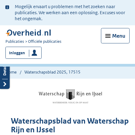
Ter
Mogelijk ervaart u problemen met het zoeken naar
informatie:
publicaties. We werken aan een oplossing. Excuses voor
het ongemak.
Menu
U
Publicaties
Officiële publicaties
bent
Inloggen
nu
hier:
Home
Waterschapsblad 2025, 17515
Waterschapsblad van Waterschap
Rijn en IJssel