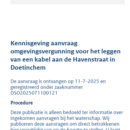
t
a
n
d
s
g
r
Kennisgeving aanvraag
o
omgevingsvergunning voor het leggen
o
van een kabel aan de Havenstraat in
t
t
Doetinchem
e
:
De aanvraag is ontvangen op 11-7-2025 en
2
geregistreerd onder zaaknummer
0
DSO2025071100121
5
Procedure
K
b
Deze publicatie is alleen bedoeld ter informatie over
ingekomen aanvragen bij het waterschap. Wij
publiceren deze aanvragen om direct betrokkenen
hier vroegtijdig van op de hoogte te stellen. U kunt