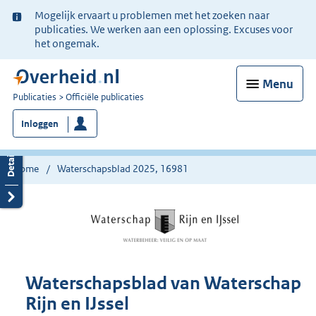
Ter
Mogelijk ervaart u problemen met het zoeken naar
informatie:
publicaties. We werken aan een oplossing. Excuses voor
het ongemak.
Menu
U
Publicaties
Officiële publicaties
bent
Inloggen
nu
hier:
Home
Waterschapsblad 2025, 16981
Waterschapsblad van Waterschap
Rijn en IJssel