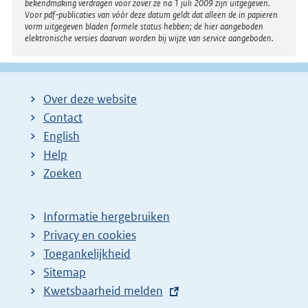
bekendmaking verdragen voor zover ze na 1 juli 2009 zijn uitgegeven.
Voor pdf-publicaties van vóór deze datum geldt dat alleen de in papieren
vorm uitgegeven bladen formele status hebben; de hier aangeboden
elektronische versies daarvan worden bij wijze van service aangeboden.
Over deze website
Contact
English
Help
Zoeken
Informatie hergebruiken
Privacy en cookies
Toegankelijkheid
Sitemap
E
Kwetsbaarheid melden