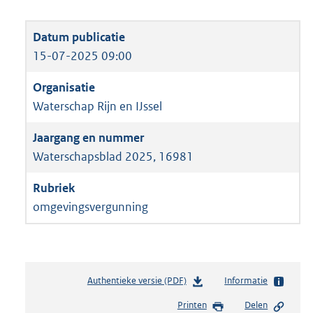
15-07-2025 09:00
Waterschap Rijn en IJssel
Waterschapsblad 2025, 16981
omgevingsvergunning
Authentieke versie (PDF)
b
Informatie
e
Printen
Delen
s