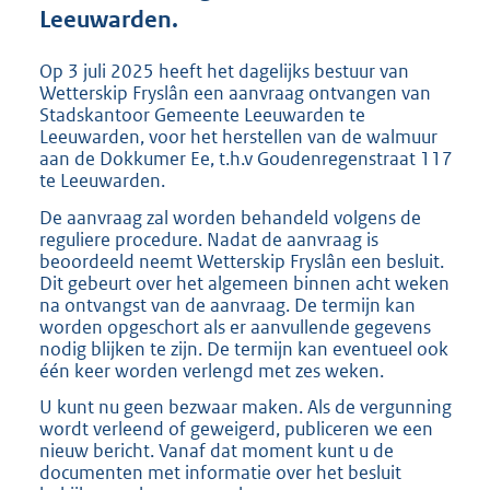
e
Leeuwarden.
:
2
Op 3 juli 2025 heeft het dagelijks bestuur van
6
Wetterskip Fryslân een aanvraag ontvangen van
4
Stadskantoor Gemeente Leeuwarden te
K
Leeuwarden, voor het herstellen van de walmuur
b
aan de Dokkumer Ee, t.h.v Goudenregenstraat 117
te Leeuwarden.
De aanvraag zal worden behandeld volgens de
reguliere procedure. Nadat de aanvraag is
beoordeeld neemt Wetterskip Fryslân een besluit.
Dit gebeurt over het algemeen binnen acht weken
na ontvangst van de aanvraag. De termijn kan
worden opgeschort als er aanvullende gegevens
nodig blijken te zijn. De termijn kan eventueel ook
één keer worden verlengd met zes weken.
U kunt nu geen bezwaar maken. Als de vergunning
wordt verleend of geweigerd, publiceren we een
nieuw bericht. Vanaf dat moment kunt u de
documenten met informatie over het besluit