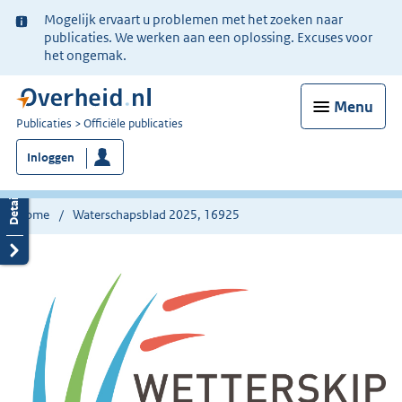
Ter
Mogelijk ervaart u problemen met het zoeken naar
informatie:
publicaties. We werken aan een oplossing. Excuses voor
het ongemak.
Menu
U
Publicaties
Officiële publicaties
bent
Inloggen
nu
hier:
Home
Waterschapsblad 2025, 16925