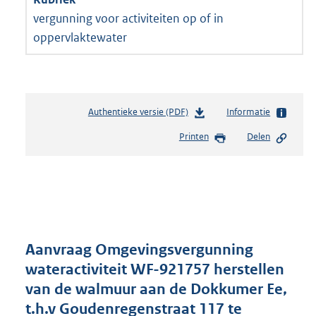
vergunning voor activiteiten op of in
oppervlaktewater
Authentieke versie (PDF)
b
Informatie
e
Printen
Delen
s
t
a
n
d
s
g
r
Aanvraag Omgevingsvergunning
o
wateractiviteit WF-921757 herstellen
o
van de walmuur aan de Dokkumer Ee,
t
t
t.h.v Goudenregenstraat 117 te