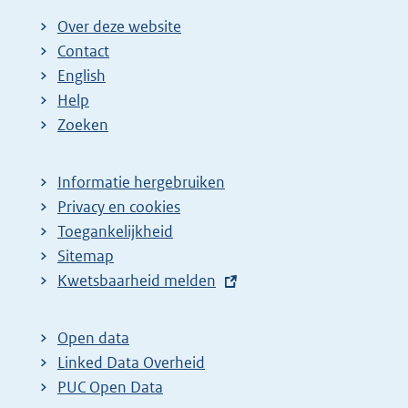
Over deze website
Contact
English
Help
Zoeken
Informatie hergebruiken
Privacy en cookies
Toegankelijkheid
Sitemap
E
Kwetsbaarheid melden
x
t
Open data
e
Linked Data Overheid
r
PUC Open Data
n