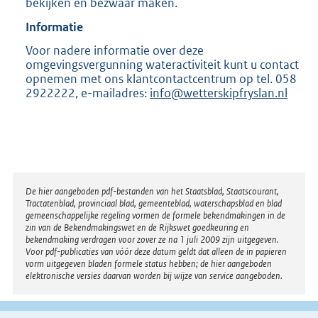
bekijken en bezwaar maken.
Informatie
Voor nadere informatie over deze
omgevingsvergunning wateractiviteit kunt u contact
opnemen met ons klantcontactcentrum op tel. 058
2922222, e-mailadres:
info@wetterskipfryslan.nl
Disclaimer
De hier aangeboden pdf-bestanden van het Staatsblad, Staatscourant,
Tractatenblad, provinciaal blad, gemeenteblad, waterschapsblad en blad
gemeenschappelijke regeling vormen de formele bekendmakingen in de
zin van de Bekendmakingswet en de Rijkswet goedkeuring en
bekendmaking verdragen voor zover ze na 1 juli 2009 zijn uitgegeven.
Voor pdf-publicaties van vóór deze datum geldt dat alleen de in papieren
vorm uitgegeven bladen formele status hebben; de hier aangeboden
elektronische versies daarvan worden bij wijze van service aangeboden.